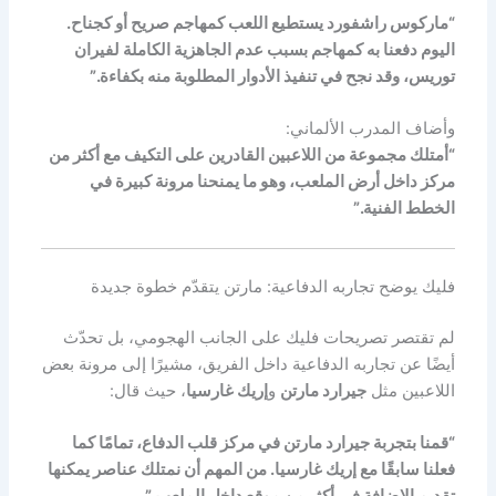
“ماركوس راشفورد يستطيع اللعب كمهاجم صريح أو كجناح.
اليوم دفعنا به كمهاجم بسبب عدم الجاهزية الكاملة لفيران
توريس، وقد نجح في تنفيذ الأدوار المطلوبة منه بكفاءة.”
وأضاف المدرب الألماني:
“أمتلك مجموعة من اللاعبين القادرين على التكيف مع أكثر من
مركز داخل أرض الملعب، وهو ما يمنحنا مرونة كبيرة في
الخطط الفنية.”
فليك يوضح تجاربه الدفاعية: مارتن يتقدّم خطوة جديدة
لم تقتصر تصريحات فليك على الجانب الهجومي، بل تحدّث
أيضًا عن تجاربه الدفاعية داخل الفريق، مشيرًا إلى مرونة بعض
اللاعبين مثل
جيرارد مارتن
و
إريك غارسيا
، حيث قال:
“قمنا بتجربة جيرارد مارتن في مركز قلب الدفاع، تمامًا كما
فعلنا سابقًا مع إريك غارسيا. من المهم أن نمتلك عناصر يمكنها
تقديم الإضافة في أكثر من موقع داخل الملعب.”