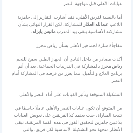
غيابات الأهلي قبل مواجهة النصر
أما بالنسبة لفريق
الأهلي
، فقد أشارت التقارير إلى جاهزية
اللاعب
عبدالله العمّار
للمشاركة، لكن القرار النهائي بشأن
مشاركته الأساسية يبقى بيد المدرب
ماتيس يايزله
.
مفاجأة سارة لجماهير الأهلي بشأن رياض محرز
أكدت مصادر من داخل النادي أن الجهاز الطبي سمح للنجم
رياض محرز
بالمشاركة في التدريبات الجماعية، بعد أن أتم
برنامج العلاج والتأهيل، مما يعزز من فرصه في المشاركة أمام
النصر.
التشكيلة المتوقعة وتأثير الغيابات على أداء النصر والأهلي
من المتوقع أن تكون غيابات النصر والأهلي عاملًا حاسمًا في
نتيجة المباراة، حيث يعتمد كلا الفريقين على تعويض الغيابات
بلاعبين جاهزين لتحقيق الفوز في هذه القمة المرتقبة. تبقى
الأنظار متجهة نحو التشكيلة الأساسية لكل فريق، والتي