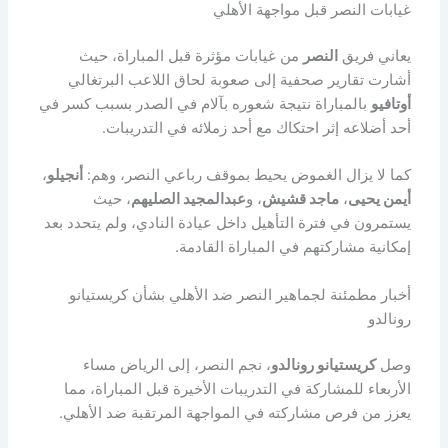
غيابات النصر قبل مواجهة الأهلي
يعاني فريق
النصر
من غيابات مؤثرة قبل المباراة، حيث
أشارت تقارير صحفية إلى صعوبة لحاق اللاعب البرتغالي
أوتافيو
بالمباراة نتيجة شعوره بآلام في الصدر بسبب كسر في
أحد أضلاعه إثر احتكاك مع أحد زملائه في التدريبات.
كما لا يزال الغموض يحيط بموقف رباعي النصر، وهم:
أنجيلو
،
أيمن يحيى
،
ماجد قشيش
، و
عبدالمجيد الصليهم
، حيث
يستمرون في فترة التأهيل داخل عيادة النادي، ولم يتحدد بعد
إمكانية مشاركتهم في المباراة القادمة.
أخبار مطمئنة لجماهير النصر ضد الأهلي بشأن كريستيانو
رونالدو
وصل
كريستيانو رونالدو
، نجم النصر، إلى الرياض مساء
الأربعاء للمشاركة في التدريبات الأخيرة قبل المباراة، مما
يعزز من فرص مشاركته في المواجهة المرتقبة ضد الأهلي.