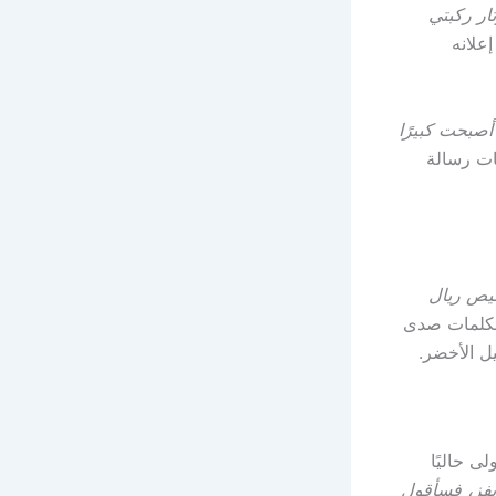
وتار ركبتي
علانه
الآخر 15، أما أنا، فقد أصبحت كبيرًا
مات رسالة
ميص ريال
الكلمات صدى
يل الأخضر.
لى حاليًا
 يفز، فسأقول