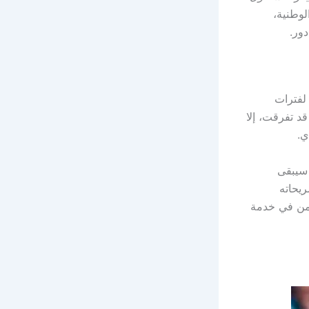
وطنية،
دور.
 لفترات
د تفرقت، إلا
ي.
 سيبقى
ريحاته
زمن في خدمة