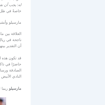
له: يجب أن نفو
خاصةً في ظل ال
مارسيلو وأنشي
العلاقة بين مار
ناجحة في ريال
أن التقدير بينه
قد تكون هذه ا
حاضرًا في ذاكر
الصادقة ورسا
النادي الأبيض و
مارسيلو
ربما ل