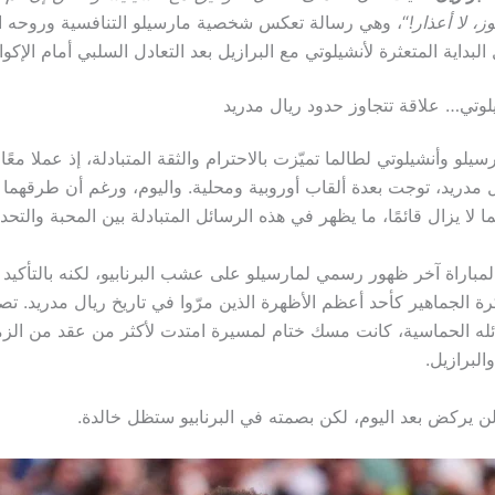
ز، لا أعذار!
“، وهي رسالة تعكس شخصية مارسيلو التنافسية وروحه ال
بداية المتعثرة لأنشيلوتي مع البرازيل بعد التعادل السلبي أمام الإكوا
لوتي… علاقة تتجاوز حدود ريال مدريد
سيلو وأنشيلوتي لطالما تميّزت بالاحترام والثقة المتبادلة، إذ عملا معًا
 مدريد، توجت بعدة ألقاب أوروبية ومحلية. واليوم، ورغم أن طرقهما ق
ما لا يزال قائمًا، ما يظهر في هذه الرسائل المتبادلة بين المحبة والتحد
لمباراة آخر ظهور رسمي لمارسيلو على عشب البرنابيو، لكنه بالتأكيد
ة الجماهير كأحد أعظم الأظهرة الذين مرّوا في تاريخ ريال مدريد. تص
ئله الحماسية، كانت مسك ختام لمسيرة امتدت لأكثر من عقد من ال
البرازيل.
ن يركض بعد اليوم، لكن بصمته في البرنابيو ستظل خالدة.