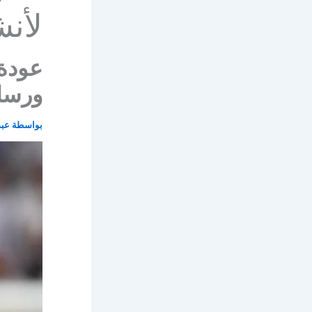
لأنش
عودة 
ورسال
بواسطة
عبد