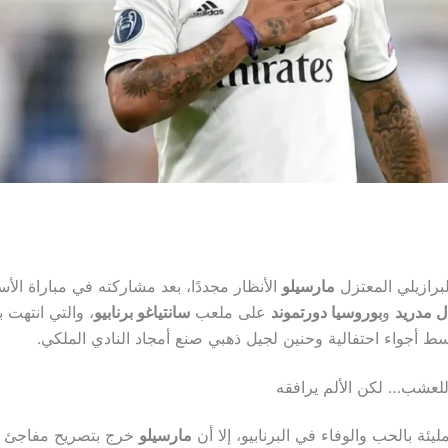
رازيلي المعتزل
مارسيلو
الأنظار مجددًا، بعد مشاركته في مباراة الأس
ل مدريد
و
بوروسيا دورتموند
على ملعب
سانتياغو برنابيو
، والتي انتهت ب
للعشب… لكن الألم يرافقه
ليئة بالحب والوفاء في البرنابيو، إلا أن
مارسيلو
خرج بتصريح مفاجئ