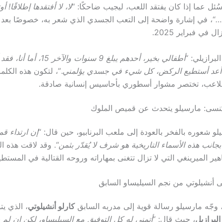
سُئل عما إذا كان يفتقد اللعب، ليجيب ضاحكًا: “
لا، لا أفتقدها إطلاقًا! أ
…
“، في إشارة واضحة إلى التعب الجسدي الذي شعر به، خصوصًا بعد إ
في فبراير 2025.
برازيلي: “
أطفالي بخير، أحدهم يبلغ 9 سنوات و
أعد أستطيع الركض، كل شيء في جسدي يؤلمني
.”، لتكون هذه الكل
لملاعب، تختصر مشوار أسطوري بأحاسيس إنسانية صادقة.
يُنسى: مارسيلو يتحدث عن قميص الملوك
لو شعوره بالفخر بالعودة إلى ملعب البرنابيو، حين قال: “
إن ارتداء ق
جانب هذه الأسماء التاريخية هو شرف لا يُقدّر بثمن
“. وقد لاقت هذه 
هير الميرينغي التي لا تزال تتغنى بمهاراته وروحه القتالية في المستط
لى أنشيلوتي من نجم السيليساو السابق
وجّه مارسيلو رسالة قوية إلى مدربه السابق
كارلو أنشيلوتي
، الذي يتو
لبرازيل
، حيث قال: “
أتمنى له كل التوفيق مع السيليساو، لكن إن لم