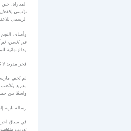
المباراة، حين 
تؤلمني بالفعل
الرسمي للاعتزال 
وأضاف النجم ال
في السن، لم 
وداع نهائية ل
فخر مدريد لا 
لم يُخفِ مارسي
مدريد واللعب ب
واسعًا بين جما
رسالة نارية إ
في سياق آخر، 
تدريب
منتخب ا