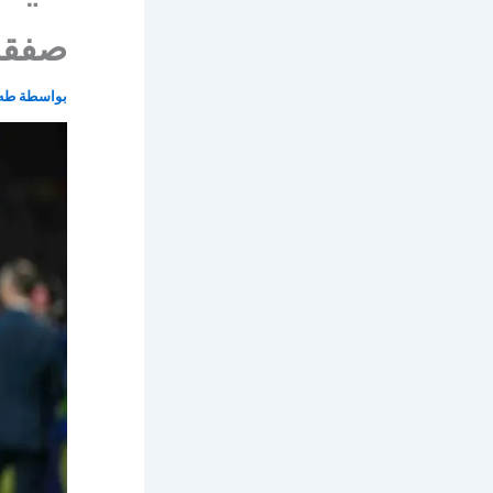
صفقة 
بواسطة
طه 