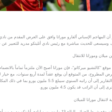
ر أن المهاجم الإسباني ألفارو موراتا وافق على العرض المقدم من نا
ي، وسيسعى للحديث مباشرة مع رئيس نادي أتليتكو مدريد للتعبير عن ق
ن ميلان وموراتا للانتقال
موقع “كالتشيو ميركاتو”، فإن موراتا أصبح الآن ملتزماً تماماً بالانضما
رض المطروح، من المتوقع أن يوقع عقداً لمدة أربع سنوات، مع خيار لت
خامس، تشير التقارير إلى أن راتبه السنوي سيبلغ 5.5 مليون يورو بما 
لى أن الراتب قد يكون 4.5 مليون يورو.
 لانتقال موراتا للميلان
يتعين على ميلان دفع شرط الجزائي البالغ 13 مليون يورو لنادي أتليتكو مدري