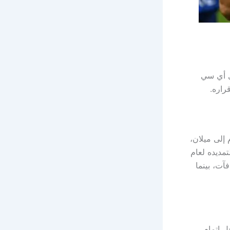
دي أي سي
راره.
م إلى ميلان،
مديده لعام
في ذلك المكافآت، بينما
د من أجل إتمام