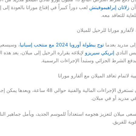
 أن
زلاتان إبراهيموفيتش
لعب دوراً كبيراً في إقناع موراتا بالعودة إلى إ
غاية للتعاقد معه.
لفارو موراتا للرحيل للميلان
إلى مدريد بعدما
توج ببطولة أوروبا 2024 مع منتخب إسبانيا
، وسيسعى
يس النادي
إنريكي سيريزو
لإبلاغه بقراره الرحيل إلى ميلان، بعد هذه ا
دفع الشرط الجزائي وستبدأ الإجراءات الرسمية.
ة لاتمام تعاقد الميلان مع ألفارو موراتا
من المتوقع أن تستغرق الإجراءات المالية والفنية حوالي 48 ساع
ي مدريد أو في ميلان.
 يسعى ميلان لتعزيز هجومه استعداداً للموسم الجديد، ويأمل جماهير الن
وية للفريق.