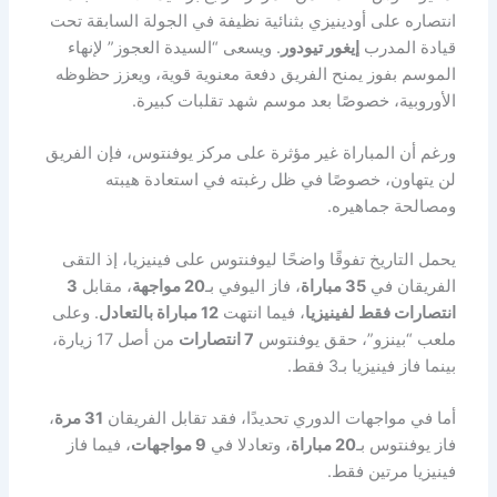
انتصاره على أودينيزي بثنائية نظيفة في الجولة السابقة تحت
قيادة المدرب
إيغور تيودور
. ويسعى “السيدة العجوز” لإنهاء
الموسم بفوز يمنح الفريق دفعة معنوية قوية، ويعزز حظوظه
الأوروبية، خصوصًا بعد موسم شهد تقلبات كبيرة.
ورغم أن المباراة غير مؤثرة على مركز يوفنتوس، فإن الفريق
لن يتهاون، خصوصًا في ظل رغبته في استعادة هيبته
ومصالحة جماهيره.
يحمل التاريخ تفوقًا واضحًا ليوفنتوس على فينيزيا، إذ التقى
الفريقان في
35 مباراة
، فاز اليوفي بـ
20 مواجهة
، مقابل
3
انتصارات فقط لفينيزيا
، فيما انتهت
12 مباراة بالتعادل
. وعلى
ملعب “بينزو”، حقق يوفنتوس
7 انتصارات
من أصل 17 زيارة،
بينما فاز فينيزيا بـ3 فقط.
أما في مواجهات الدوري تحديدًا، فقد تقابل الفريقان
31 مرة
،
فاز يوفنتوس بـ
20 مباراة
، وتعادلا في
9 مواجهات
، فيما فاز
فينيزيا مرتين فقط.