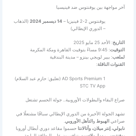
آخر مواجهة بين يوفنتوس ضد فينيسيا
يوفنتوس 2-2 فينيزيا –
14 ديسمبر 2024
(الذهاب
– الدوري الإيطالي)
التاريخ
: الأحد 25 مايو 2025
التوقيت
: 9:45 مساءً بتوقيت القاهرة ومكة المكرمة
لملعب
: بيير لويجي بينزو – مدينة البندقية
القنوات الناقلة
:
AD Sports Premium 1 (تعليق: حازم عبد السلام)
STC TV App
صراع البقاء والبطولات الأوروبية.. جولة الحسم تشتعل
تشهد الجولة الأخيرة من الدوري الإيطالي سباقًا مشتعلًا في
صراعي
الهبوط
و
التأهل الأوروبي
.
نابولي، إنتر ميلان، وأتالانتا
حسموا مقاعد دوري أبطال أوروبا
يوفنتوس، روما، ولاتسيو
يتنافسون على البطاقة الرابعة