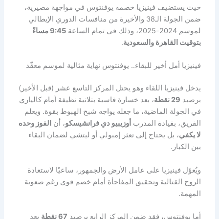
حيث يستضيف فينيزيا خصمه يوفنتوس في مواجهة مصيرية،
ضمن الجولة الـ38 والأخيرة من منافسات الدوري الإيطالي
لموسم 2024-2025، وذلك في تمام الساعة
9:45 مساءً
بتوقيت القاهرة والسعودية
.
فينيزيا أمل أخير للبقاء.. يوفنتوس نهاية مثالية لموسم معقّد
يدخل فينيزيا اللقاء وهو يحتل المركز التاسع عشر (قبل الأخير)
برصيد
29 نقطة
، بعد خسارة قاسية بثلاثية نظيفة أمام كالياري
في الجولة الماضية، ما جعله يواجه شبح الهبوط بقوة. ويعلم
الفريق، بقيادة المدرب
أوزيبيو دي فرانشيسكو
، أن
الفوز وحده
لا يكفي
، بل يحتاج إلى تعثر إمبولي أو ليتشي لضمان البقاء
بين الكبار.
ويُعوّل فينيزيا على عامل الأرض والجمهور، ساعيًا لاستعادة
الروح القتالية وتحقيق المفاجأة أمام خصم قوي رغم صعوبة
المهمة.
أما يوفنتوس، فقد ضمن المركز الرابع برصيد
67 نقطة
بعد