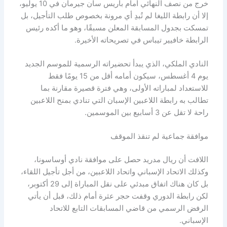
خرج من نصف النهائي أمام باريس سان جيرمان في 10 يوليو،
إلا أن رابطة الليغا لم تُبدِ أي مرونة بخصوص طلب التأجيل، بل
تمسكت بجدول المسابقة المعلن مسبقًا، وهو ما أكده رئيس
الرابطة خافيير تيباس في تصريحاته الأخيرة.
النادي الملكي، الذي يبدأ تحضيراته الرسمية للموسم الجديد
يوم 4 أغسطس، سيكون أمامه أقل من 15 يومًا فقط
للاستعداد لمباراته الأولى، وهي فترة قصيرة مقارنة بما
تطالب به رابطة اللاعبين الإسبان التي تنادي بمنح اللاعبين
راحة لا تقل عن 3 أسابيع بين الموسمين.
موافقة جماعية لم تنقذ الموقف
اللافت أن ريال مدريد حصل على موافقة نادي أوساسونا،
وكذلك الاتحاد الإسباني واتحاد اللاعبين، من أجل تأجيل اللقاء،
بل كان هناك اتفاق مبدئي على نقل المباراة إلى 29 أكتوبر،
لكن رابطة الدوري وقفت حجر عثرة أمام ذلك، قبل أن يأتي
الرفض الرسمي من قاضي المسابقات التابع للاتحاد
الإسباني.