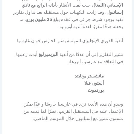
الإسباني (الليغا)
، حيث لفت الأنظار بأدائه الرائع مع
نادي
إسبانيول
. وقد زادت التكهنات حول مستقبله بعد تداول تقارير
تفيد بوجود شرط جزائي في عقده يبلغ
25 مليون يورو
، ما
يجعله هدفًا مغريًا لعدة أندية أوروبية.
أندية الدوري الإنجليزي المهتمة بضم الحارس خوان غارسيا
تشير التقارير إلى أن عددًا من أندية
البريميرليغ
أبدت رغبتها
في التعاقد مع غارسيا، أبرزها:
مانشستر يونايتد
أستون فيلا
بورنموث
ويبدو أن هذه الأندية ترى في غارسيا حارسًا واعدًا يمكن
الاعتماد عليه في المستقبل القريب، نظرًا لما قدمه من
مستوى مميز مع إسبانيول خلال الموسم الماضي.