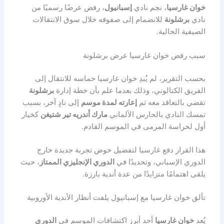
خوان غارسيا
، نجم نادي
إسبانيول
، رفض عرضًا رسميًا من
نادي
برشلونة
للانضمام إلى صفوفه خلال سوق الانتقالات
الصيفية الحالية.
سبب رفض خوان غارسيا عرض برشلونة
بحسب التقرير، لم يُبدِ خوان غارسيا حماسه للانتقال إلى
الفريق الكتالوني، وذلك بعدما علم بأن خطة إدارة
برشلونة
تقضي بالتعاقد معه ثم
إعارته لمدة موسم
إلى نادٍ آخر، بسبب
تمسك النادي بالحارس الألماني
مارك أندريه تير شتيغن
كخيار
أول لحراسة المرمى في الموسم القادم.
هذا القرار دفع غارسيا لتفضيل خوض تجربة جديدة خارج
الدوري الإسباني، وتحديدًا في
الدوري الإنجليزي الممتاز
، حيث
يلقى اهتمامًا متزايدًا من عدة أندية بارزة.
تألق خوان غارسيا مع إسبانيول يلفت أنظار الأندية الأوروبية
يُعد
خوان غارسيا
أحد أبرز اكتشافات الموسم في
الدوري