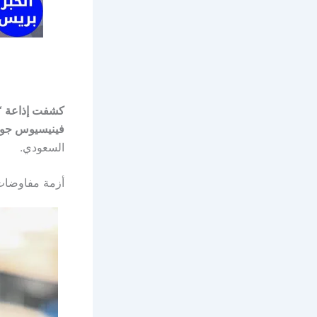
كشفت إذاعة “كا
فينيسيوس جون
السعودي.
أزمة مفاوضات 