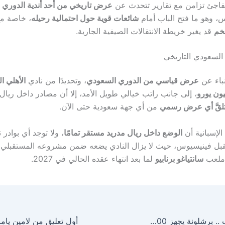
مفاجئ تزامن مع تقارير تتحدث عن
عرض تاريخي من أحد أندية الدوري 
 وهو ما فتح الباب أمام
شائعات قوية حول احتمالية رحيله
، خاصة م
خم
قد يغير خريطة الانتقالات الصيفية الجارية.
السعودي التاريخي
نباء عن
عرض قياسي من الدوري السعودي
، وتحديدًا من نادي
الأهلي 
، إلى جانب راتب خيالي طويل الأمد، إلا أن مصادر داخل ريال
يتلقَّ أي عرض رسمي
من أي جهة سعودية حتى الآن.
الإسبانية أن
الوضع داخل ريال مدريد مستقر تمامًا
، ولا توجد أي بوادر 
 فينيسيوس، حيث لا يزال النادي يضعه ضمن مشروعه المستقبلي و
 ملعب
سانتياغو برنابيو
لما بعد انتهاء عقده الحالي في 2027.
حلم لابورتا يقترب .. برشلونة يجهز 100 مليون يورو للتعاقد مع صفقة القرن