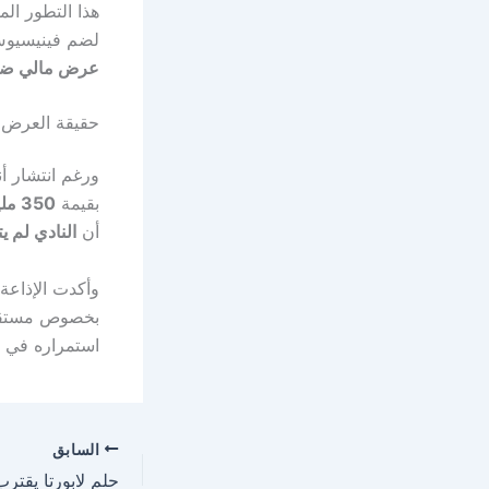
هذا التطور ال
لضم فينيسيوس،
عرض مالي ض
حقيقة العرض 
ورغم انتشار أ
بقيمة
350 مليون يورو
أن
النادي لم 
وأكدت الإذاعة 
بخصوص مستقبل
استمراره في
السابق