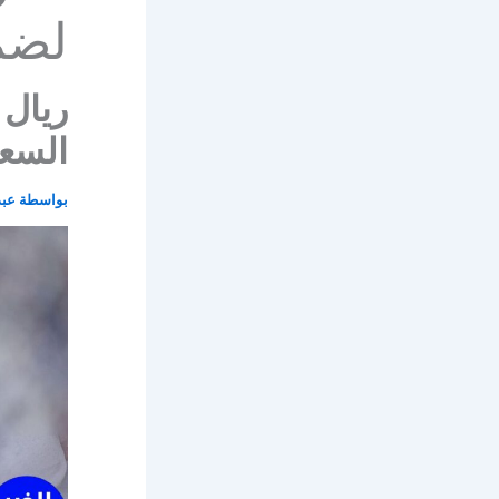
لضم
ريال 
السع
بواسطة
عبد