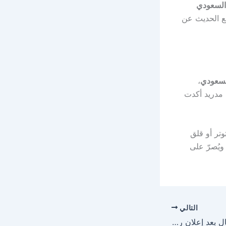
السعودي
ع الحديث عن
السعودي
،
 مدريد أكدت
توتر أو قلق
يُصرّ على
التالي
أول تعليق من لامين يامال بعد إعلان راشفورد انتقاله إلى برشلونة