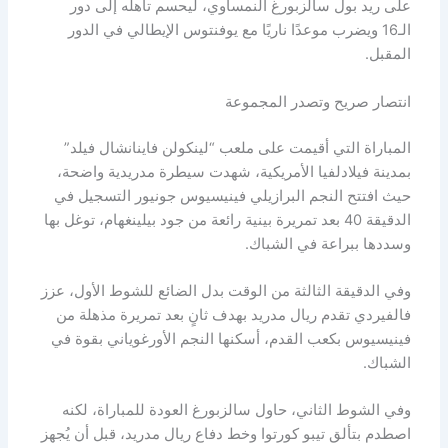
على ريد بول سالزبورغ النمساوي، ليحسم تأهله إلى دور
الـ16 ويضرب موعدًا ناريًا مع يوفنتوس الإيطالي في الدور
المقبل.
انتصار صريح وتصدر المجموعة
المباراة التي أقيمت على ملعب “لينكولن فاينانشال فيلد”
بمدينة فيلادلفيا الأمريكية، شهدت سيطرة مدريدية واضحة،
حيث افتتح النجم البرازيلي فينيسيوس جونيور التسجيل في
الدقيقة 40 بعد تمريرة بينية رائعة من جود بيلينغهام، توغل بها
وسددها ببراعة في الشباك.
وفي الدقيقة الثالثة من الوقت بدل الضائع للشوط الأول، عزز
فالفيردي تقدم ريال مدريد بهدف ثانٍ بعد تمريرة مذهلة من
فينيسيوس بكعب القدم، أسكنها النجم الأورغوياني بقوة في
الشباك.
وفي الشوط الثاني، حاول سالزبورغ العودة للمباراة، لكنه
اصطدم بتألق تيبو كورتوا وخط دفاع ريال مدريد، قبل أن يُجهز