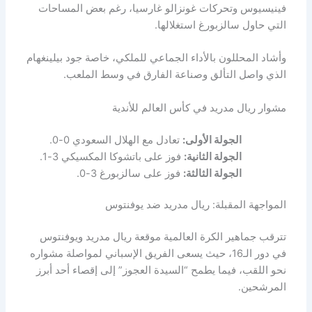
فينيسيوس وتحركات غونزالو غارسيا، رغم بعض المساحات
التي حاول سالزبورغ استغلالها.
وأشاد المحللون بالأداء الجماعي للملكي، خاصة جود بيلينغهام
الذي واصل التألق وصناعة الفارق في وسط الملعب.
مشوار ريال مدريد في كأس العالم للأندية
الجولة الأولى:
تعادل مع الهلال السعودي 0-0.
الجولة الثانية:
فوز على باتشوكا المكسيكي 3-1.
الجولة الثالثة:
فوز على سالزبورغ 3-0.
المواجهة المقبلة: ريال مدريد ضد يوفنتوس
تترقب جماهير الكرة العالمية موقعة ريال مدريد ويوفنتوس
في دور الـ16، حيث يسعى الفريق الإسباني لمواصلة مشواره
نحو اللقب، فيما يطمح “السيدة العجوز” إلى إقصاء أحد أبرز
المرشحين.