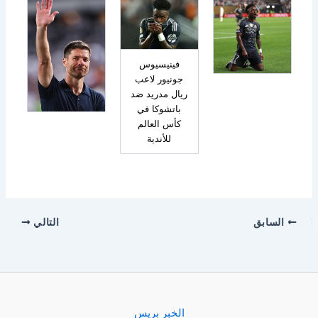
فينيسيوس
جونيور لاعب
ريال مدريد ضد
باتشوكا في
كأس العالم
للأندية
السابق
التالي
الخبر بريس