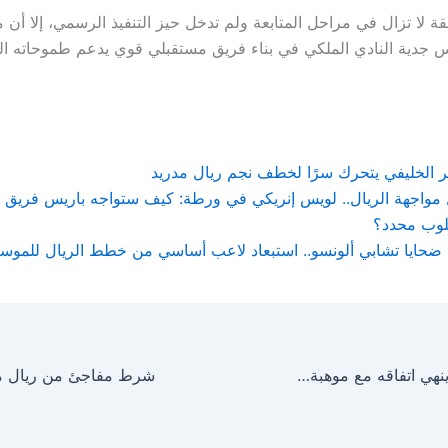
 لا تزال في مراحل المتابعة ولم تدخل حيز التنفيذ الرسمي، إلا أن م
جدية النادي الملكي في بناء فريق مستقبلي قوي يدعم طموحاته ال
 الخليفي يتحرك سرًا لخطف نجم ريال مدريد
مواجهة الريال.. لويس إنريكي في ورطة: كيف ستواجه باريس فريق ل
لوب محدد؟
ضحايا تشابي ألونسو.. استبعاد لاعب أساسي من خطط الريال للموسم
رومانو: برشلونة ينهي اتفاقه مع موهبة أوروبية بسرية تامة!