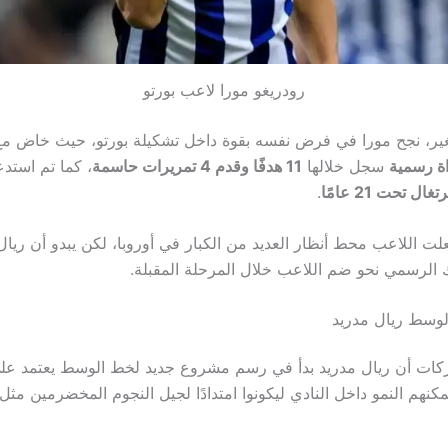
رودريغو مورا لاعب بورتو
ير، نجح مورا في فرض نفسه بقوة داخل تشكيلة بورتو، حيث خاض مع
سجل خلالها
11 هدفًا وقدم 4 تمريرات حاسمة
، كما تم استدع
تغال تحت 21 عامًا
.
لت اللاعب محط أنظار العديد من الكبار في أوروبا، لكن يبدو أن ريال
 الرسمي نحو ضم اللاعب خلال المرحلة المقبلة.
وسط ريال مدريد
حركات أن ريال مدريد بدأ في رسم مشروع جديد لخط الوسط يعتمد ع
كنهم النمو داخل النادي ليكونوا امتدادًا لجيل النجوم المخضرمين مث