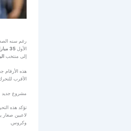
رغم سنه الصغ
الأول
35 مباراة رسمية
إلى منتخب
البر
هذه الأرقام جع
الأقرب للتحرك
مشروع جديد ل
تؤكد هذه الت
لاعبين صغار يم
وكروس.