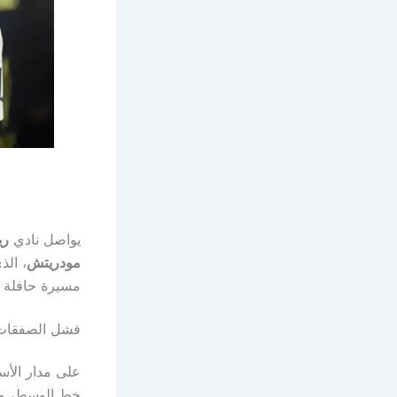
يواصل نادي
ري
مودريتش
، الذ
مسيرة حافلة با
فشل الصفقات 
على مدار الأس
خط الوسط، من