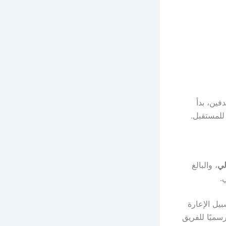
فين، بدأ
 للمستقبل.
لي
، والبالغ
يل الإعارة
ميًا للفريق