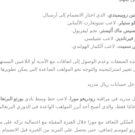
ين زوبيميندي
، الذي اختار الانضمام إلى آرسنال.
لو ستيلر
، لاعب شتوتغارت الألماني.
كسيس ماك أليستر
، نجم ليفربول.
 فيرنانديز
، لاعب تشيلسي.
 سميت
، لاعب ألكمار الهولندي.
ه الصفقات وعدم الوصول إلى اتفاقات مع الأندية أو اللاعبين المستهد
 تغيير استراتيجيته والتوجه نحو المواهب الصاعدة التي يمكن تطويرها
دخل حسابات ريال مدريد
ال مدريد في مراقبة
رودريغو مورا
، لاعب خط وسط نادي
بورتو البرتغا
لملكي التعاقد مع مورا خلال الفترة المقبلة مع احتمالية تركه على سب
 لموسم إضافي، حتى يحصل على المزيد من الخبرة قبل الانضمام رس