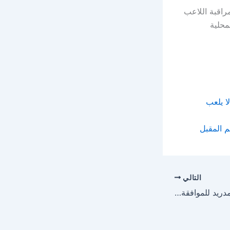
راقبة اللاعب
محلية
ا يلعب
 المقبل
التالي
شرط مفاجئ من ريال مدريد للموافقة على رحيل رودريغو إلى باريس سان جيرمان!