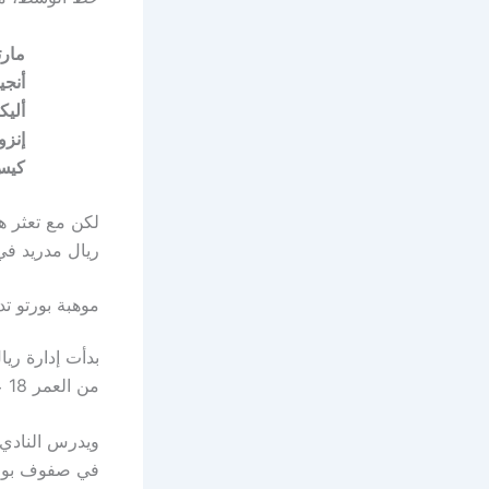
مارت
أنجي
ألي
إنزو
كيس
لكن مع تعثر هذ
ريال مدريد في
موهبة بورتو ت
بدأت إدارة ري
من العمر 18 عامًا فقط، والذي أصبح أحد أبرز المواهب الواعدة في الدوري البرتغالي.
ويدرس النادي ا
في صفوف بورتو