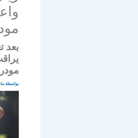
واع
مود
بعد ت
يراق
مودر
بواسطة
ماج