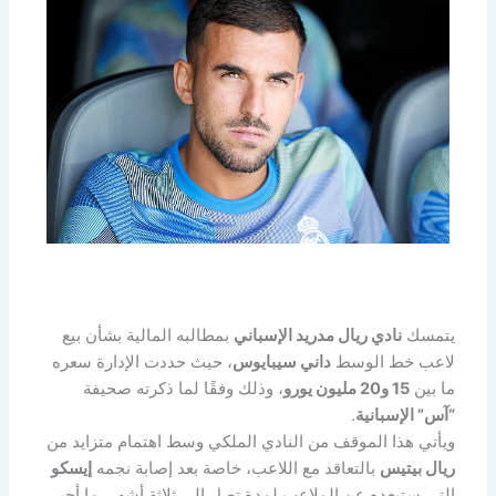
يتمسك
نادي ريال مدريد الإسباني
بمطالبه المالية بشأن بيع
لاعب خط الوسط
داني سيبايوس
، حيث حددت الإدارة سعره
ما بين
15 و20 مليون يورو
، وذلك وفقًا لما ذكرته صحيفة
“آس” الإسبانية
.
ويأتي هذا الموقف من النادي الملكي وسط اهتمام متزايد من
ريال بيتيس
بالتعاقد مع اللاعب، خاصة بعد إصابة نجمه
إيسكو
التي ستبعده عن الملاعب لمدة تصل إلى ثلاثة أشهر، ما أجبر