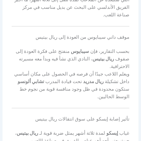
الفريق الأندلسي على البحث عن بديل مناسب في مركز
صناعة اللعب.
موقف داني سيبايوس من العودة إلى ريال بيتيس
بحسب التقارير، فإن
سيبايوس
منفتح على فكرة العودة إلى
صفوف
ريال بيتيس
، النادي الذي نشأ فيه وبدأ معه مسيرته
الاحترافية.
ويعلم اللاعب جيدًا أن فرصه في الحصول على مكان أساسي
داخل تشكيلة
ريال مدريد
تحت قيادة المدرب
تشابي ألونسو
ستكون محدودة في ظل وجود منافسة قوية من نجوم خط
الوسط الحاليين.
تأثير إصابة إيسكو على سوق انتقالات ريال بيتيس
غياب
إيسكو
لمدة ثلاثة أشهر يمثل ضربة قوية لـ
ريال بيتيس
،
حيث يعتبر أحد أهم عناصر الفريق في صناعة اللعب.