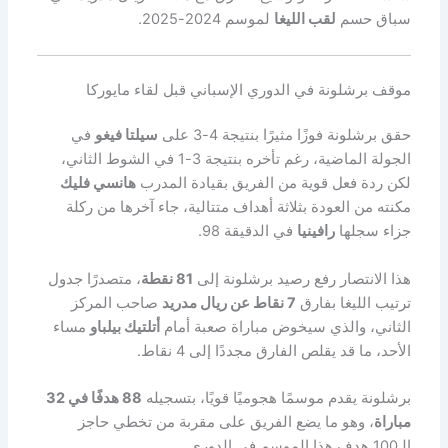
سباق حسم
لقب الليغا
لموسم 2024-2025.
موقف برشلونة في الدوري الإسباني قبل لقاء مايوركا
حقق برشلونة فوزًا مثيرًا بنتيجة 4-3 على
سيلتا فيغو
في
الجولة الماضية، رغم تأخره بنتيجة 3-1 في الشوط الثاني،
لكن ردة فعل قوية من الفريق بقيادة المدرب
هانسي فليك
مكنته من العودة بثلاثة أهداف متتالية، جاء آخرها من ركلة
جزاء سجلها
رافينيا
في الدقيقة 98.
هذا الانتصار رفع رصيد برشلونة إلى
81 نقطة
، متصدرًا جدول
ترتيب الليغا بفارق
7 نقاط عن ريال مدريد
صاحب المركز
الثاني، والذي سيخوض مباراة صعبة أمام
أتلتيك بيلباو
مساء
الأحد، ما قد يقلص الفارق مجددًا إلى 4 نقاط.
برشلونة يقدم موسمًا هجوميًا قويًا، بتسجيله
88 هدفًا في 32
مباراة
، وهو ما يضع الفريق على مقربة من تخطي حاجز
الـ100 هدف هذا الموسم في الدوري.