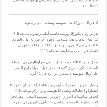
بديلًا لليفاندوفسكي، على أن يحتفظ
داني أولمو
بمكانه على
دكة البدلاء.
أداء ريال مايوركا هذا الموسم وسجله أمام برشلونة
تعرض
ريال مايوركا
لهزيمة قاسية أمام برشلونة بنتيجة 5-1
في لقاء الذهاب هذا الموسم، ويعود آخر فوز له على الفريق
الكتالوني في الدوري إلى مايو 2009، بينما لم يحقق أي
انتصار في ملعب برشلونة منذ عام 2008.
يدخل مايوركا اللقاء بعد تعادل سلبي مع
ليغانيس
في الجولة
الماضية، لكن الفريق كان قد حقق فوزًا مميزًا خارج الديار
على
ريال سوسيداد
بهدفين دون رد في 12 أبريل.
ويحتل الفريق المركز
السابع برصيد 44 نقطة
، بعد أن حقق
12
انتصارًا و8 تعادلات وتلقى 12 هزيمة
، وهو مركز يؤهله حاليًا
لخوض منافسات الدوري الأوروبي الموسم المقبل، وهو إنجاز
لافت مقارنة بالموسم الماضي حين أنهى الفريق في المركز