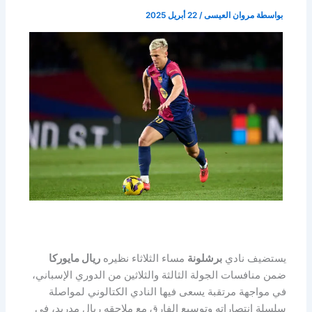
بواسطة
مروان العيسى
/
22 أبريل 2025
يستضيف نادي
برشلونة
مساء الثلاثاء نظيره
ريال مايوركا
ضمن منافسات الجولة الثالثة والثلاثين من الدوري الإسباني،
في مواجهة مرتقبة يسعى فيها النادي الكتالوني لمواصلة
سلسلة انتصاراته وتوسيع الفارق مع ملاحقه ريال مدريد، في