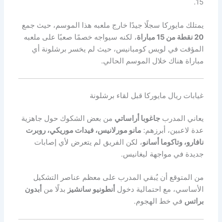
15.
يمتلك مايوركا سجلًا جيدًا خارج ملعبه هذا الموسم، حيث جمع
20 نقطة من 15 مباراة
، لكنه سيواجه خصمًا صعبًا على ملعبه
المؤقت في لويس كومبانيس، حيث لم يخسر برشلونة أي
مباراة هناك خلال الموسم الحالي.
غيابات ريال مايوركا قبل لقاء برشلونة
يعاني المدرب
جاغوبا أراساتي
من بعض الشكوك حول جاهزية
عدة لاعبين، أبرزهم:
مانو مورلانيس، فيدات موريكي، روبرت
نافارو، وتاكوما أسانو
، لكن الفريق لم يتعرض لأي إصابات
جديدة في مواجهة ليغانيس.
من المتوقع أن يُبقي المدرب على معظم عناصر التشكيل
الأساسي، مع احتمالية دخول
أنطونيو سانشيز
بدلًا من
أبدون
براتس
في خط الهجوم.