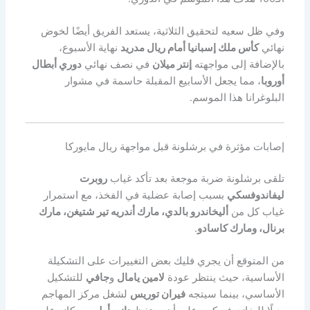
وفي ظل سعيه لتحقيق الثلاثية، يستعد الفريق أيضًا لخوض
نهائي
كأس ملك إسبانيا أمام ريال مدريد
نهاية الأسبوع،
بالإضافة إلى مواجهته
إنتر ميلان
في نصف نهائي
دوري أبطال
أوروبا
، مما يجعل الأسابيع المقبلة حاسمة في مشوار
البلوغرانا هذا الموسم.
إصابات مؤثرة في برشلونة قبل مواجهة ريال مايوركا
تلقى برشلونة ضربة موجعة بعد تأكد غياب
روبرت
ليفاندوفسكي
بسبب إصابة عضلية في الفخذ، مع استمرار
غياب كل من
أليخاندرو بالدي، مارك أندريه تير شتيغن، مارك
برنال، ومارك كاسادو
.
من المتوقع أن يجري فليك بعض التغييرات على التشكيلة
الأساسية، حيث ينتظر عودة
لامين يامال
و
جافي
للتشكيل
الأساسي، بينما سيتجه
فيران توريس
لشغل مركز المهاجم