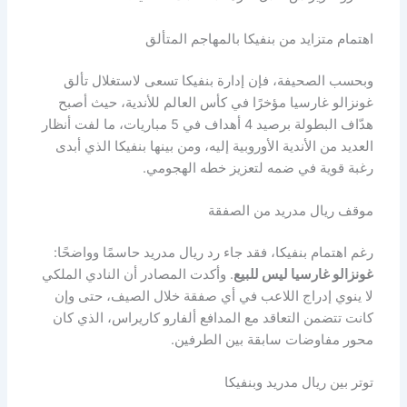
اهتمام متزايد من بنفيكا بالمهاجم المتألق
وبحسب الصحيفة، فإن إدارة بنفيكا تسعى لاستغلال تألق
غونزالو غارسيا مؤخرًا في كأس العالم للأندية، حيث أصبح
هدّاف البطولة برصيد 4 أهداف في 5 مباريات، ما لفت أنظار
العديد من الأندية الأوروبية إليه، ومن بينها بنفيكا الذي أبدى
رغبة قوية في ضمه لتعزيز خطه الهجومي.
موقف ريال مدريد من الصفقة
رغم اهتمام بنفيكا، فقد جاء رد ريال مدريد حاسمًا وواضحًا:
غونزالو غارسيا ليس للبيع
. وأكدت المصادر أن النادي الملكي
لا ينوي إدراج اللاعب في أي صفقة خلال الصيف، حتى وإن
كانت تتضمن التعاقد مع المدافع ألفارو كاريراس، الذي كان
محور مفاوضات سابقة بين الطرفين.
توتر بين ريال مدريد وبنفيكا