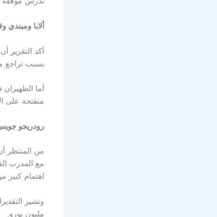
تدرس موقفه بعن
ألابا وميندي 
أكد التقرير أن 
بسبب تراجع مست
أما الظهيران ف
منفتحة على ال
رودريجو جويس…
من المنتظر أ
مع المدرب الق
اهتمام كبير من
مليون يورو.