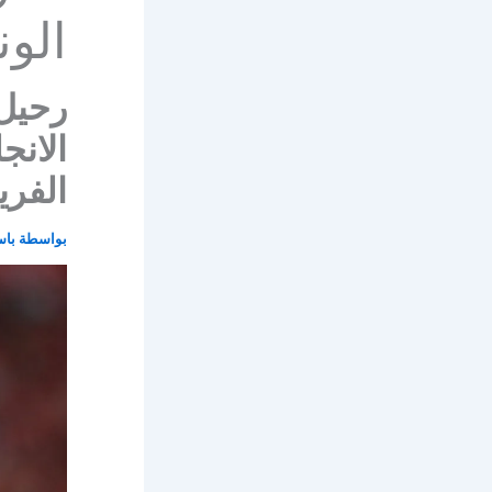
الو
رحيل 
الانج
الفري
بواسطة
با