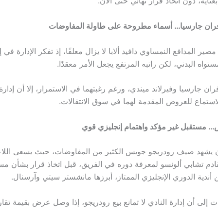
اية، دون اتخاذ قرار نهائي حتى الآن.
وفران جارسيا… أسماء مطروحة على طاولة المفاوضات
مصير المدافع النمساوي دافيد ألابا لا يزال معلقًا، إذ تفكر الإدارة في 
واه البدني، لكن راتبه المرتفع يجعل الأمر معقدًا.
ران جارسيا وفيرلاند ميندي، ورغم رغبتهما في الاستمرار، إلا أن إدارة
استماع للعروض المقدمة لهما في سوق الانتقالات.
 مستقبل غير مؤكد واهتمام إنجليزي قوي
ن يشهد صيف رودريجو جويس الكثير من المفاوضات، حيث يسعى اللا
ادم تشابي ألونسو لمعرفة دوره في الفريق، قبل اتخاذ قرار بشأن م
 أندية الدوري الإنجليزي الممتاز، أبرزها مانشستر سيتي وآرسنال.