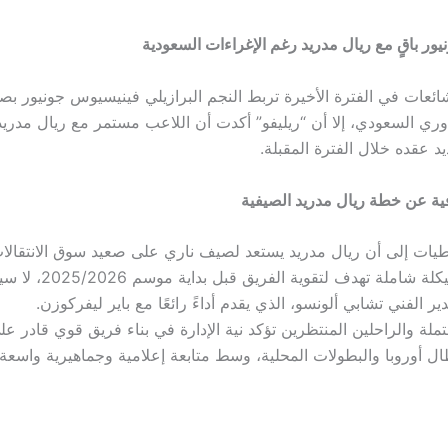
ر باقٍ مع ريال مدريد رغم الإغراءات السعودية
ائعات في الفترة الأخيرة تربط النجم البرازيلي فينيسيوس جونيور بصف
ري السعودي، إلا أن “ريليفو” أكدت أن اللاعب مستمر مع ريال مدريد، 
 عقده خلال الفترة المقبلة.
ة عن خطة ريال مدريد الصيفية
يات إلى أن ريال مدريد يستعد لصيف ناري على صعيد سوق الانتقالا
عملية إعادة هيكلة شاملة تهدف
ير الفني تشابي ألونسو، الذي يقدم أداءً رائعًا مع باير ليفركوزن.
لة والراحلين المنتظرين تؤكد نية الإدارة في بناء فريق قوي قادر عل
ل أوروبا والبطولات المحلية، وسط متابعة إعلامية وجماهيرية واسعة