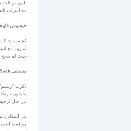
مع اقتراب التع
خيسوس فاييخو أول
كشفت شبكة “ري
مدريد، مع انته
حيث لم ينجح ف
مستقبل فاسكي
ذكرت “ريليفو” 
يحملون تاريخًا
في ظل ترجيحات
في المقابل، يو
موافقته لتخفي