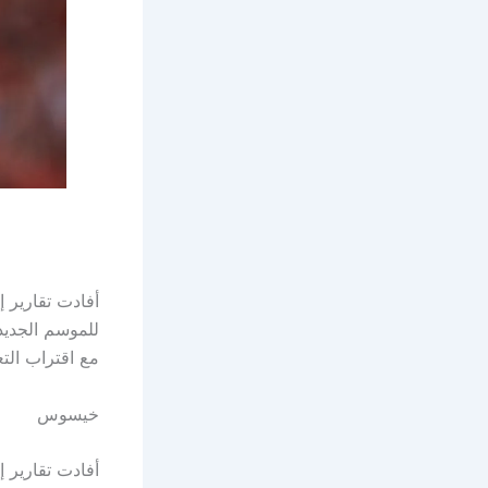
أفادت تقارير إ
مع اقتراب التع
خيسوس
أفادت تقارير إ