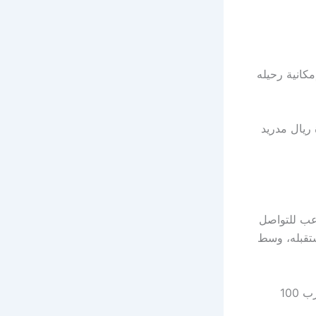
إمكانية رحيله
 ريال مدريد
عب للتواصل
ستقبله، وسط
وتشير التقديرات إلى أن إدارة النادي لا تمانع بيع رودريجو، إذا وصل عرض بقيمة تقارب 100