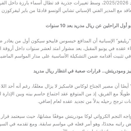
للموسم الجديد 2025/2026، وسط تغييرات جذرية قد تطال أسماء بارزة داخل ا
اقد مع المدير الفني الإسباني تشابي ألونسو قادمًا من باير ليفركوزن ال
 الراحلين عن ريال مدريد بعد 10 سنوات
ليفو” الإسبانية أن المدافع خيسوس فاييخو سيكون أول من يغادر 
اء عقده في يونيو المقبل، بعد مشوار امتد لعشر سنوات داخل أروقة ال
ي تثبيت أقدامه ضمن التشكيلة الأساسية على مدار المواسم الماضية
ز ومودريتش… قرارات صعبة في انتظار ريال مدريد
أيضًا أن مصير الجناح لوكاس فاسكيز لا يزال معلقًا، رغم أنه أحد اللاع
 طويلًا مع الفريق، إذ من المتوقع عقد اجتماع حاسم بينه وبين الإدارة ل
 ترجح رحيله بدلاً من تجديد عقده لعام إضافي.
اجه النجم الكرواتي لوكا مودريتش موقفًا مشابهًا، حيث سيعتمد قرار 
ض راتبه مجددًا، وهو أمر فعله في مواسم سابقة. ومع تقدمه في السن،