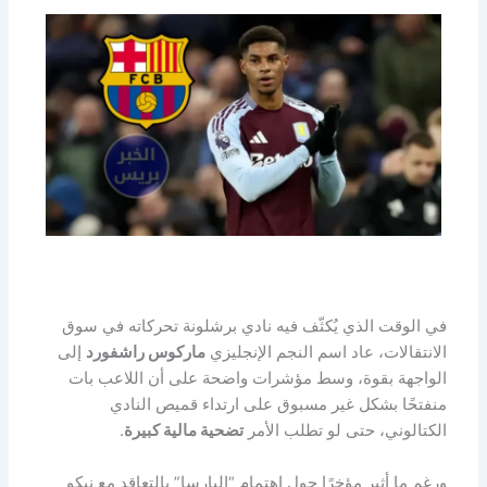
في الوقت الذي يُكثّف فيه نادي برشلونة تحركاته في سوق
الانتقالات، عاد اسم النجم الإنجليزي
ماركوس راشفورد
إلى
الواجهة بقوة، وسط مؤشرات واضحة على أن اللاعب بات
منفتحًا بشكل غير مسبوق على ارتداء قميص النادي
الكتالوني، حتى لو تطلب الأمر
تضحية مالية كبيرة
.
ورغم ما أثير مؤخرًا حول اهتمام “البارسا” بالتعاقد مع نيكو