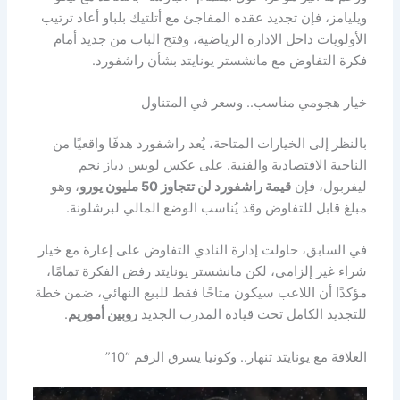
ويليامز، فإن تجديد عقده المفاجئ مع أتلتيك بلباو أعاد ترتيب
الأولويات داخل الإدارة الرياضية، وفتح الباب من جديد أمام
فكرة التفاوض مع مانشستر يونايتد بشأن راشفورد.
خيار هجومي مناسب.. وسعر في المتناول
بالنظر إلى الخيارات المتاحة، يُعد راشفورد هدفًا واقعيًا من
الناحية الاقتصادية والفنية. على عكس لويس دياز نجم
ليفربول، فإن
قيمة راشفورد لن تتجاوز 50 مليون يورو
، وهو
مبلغ قابل للتفاوض وقد يُناسب الوضع المالي لبرشلونة.
في السابق، حاولت إدارة النادي التفاوض على إعارة مع خيار
شراء غير إلزامي، لكن مانشستر يونايتد رفض الفكرة تمامًا،
مؤكدًا أن اللاعب سيكون متاحًا فقط للبيع النهائي، ضمن خطة
للتجديد الكامل تحت قيادة المدرب الجديد
روبين أموريم
.
العلاقة مع يونايتد تنهار.. وكونيا يسرق الرقم “10”