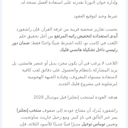
وإدارة خوان لابورتا بقدرته على استعادة أفضل نسخة له.
شرط وحيد لتوقيع العقود
بحسب تقارير صحفية قريبة من غرفة القرار، فإن راشفورد
أبدى استعداده لتخفيض راتبه المرتفع
من أجل تحقيق حلم
اللعب في كامب نو، لكنه اشترط شيئًا واحدًا فقط:
ضمان دور
رئيسي داخل تشكيلة هانسي فليك
.
اللاعب لا يرغب في أن يكون مجرد بديل أو عنصر هامشي، بل
يريد المشاركة بانتظام والحصول على دقائق لعب كافية
لاستعادة مستواه المعروف، وقيادة الجبهة الهجومية
لبرشلونة في مشروع فليك الجديد.
هدفه: العودة لمنتخب إنجلترا قبل مونديال 2026
راشفورد يُدرك أن مفتاح عودته إلى صفوف
منتخب إنجلترا
يمر عبر التألق في نادٍ كبير. ومع رحيل جاريث ساوثجيت،
وتعيين
توماس توخيل
مديرًا فنيًا جديدًا للأسود الثلاثة، فإن