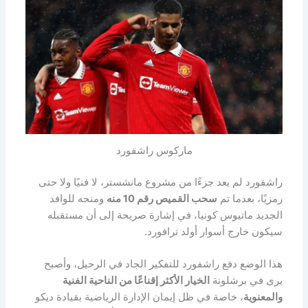
ماركوس راشفورد
راشفورد لم يعد جزءًا من مشروع مانشستر، لا فنيًا ولا حتى
رمزيًا، بعدما تم
سحب القميص رقم 10 منه
ومنحه للوافد
الجديد ماتيوس كونيا، في إشارة صريحة إلى أن مستقبله
سيكون خارج أسوار أولد ترافورد.
هذا الوضع دفع راشفورد للتفكير الجاد في الرحيل، وأصبح
يرى في برشلونة
الخيار الأكثر إقناعًا من الناحية الفنية
والمعنوية
، خاصة في ظل إيمان الإدارة الرياضية بقيادة ديكو