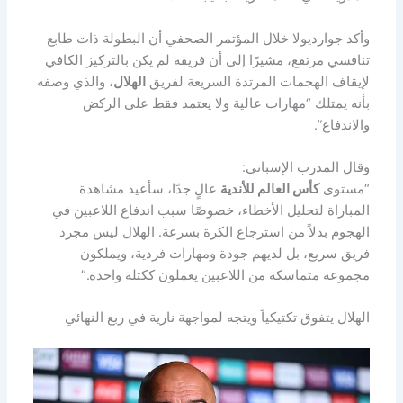
وأكد جوارديولا خلال المؤتمر الصحفي أن البطولة ذات طابع
تنافسي مرتفع، مشيرًا إلى أن فريقه لم يكن بالتركيز الكافي
لإيقاف الهجمات المرتدة السريعة لفريق
الهلال
، والذي وصفه
بأنه يمتلك “مهارات عالية ولا يعتمد فقط على الركض
والاندفاع”.
وقال المدرب الإسباني:
“مستوى
كأس العالم للأندية
عالٍ جدًا، سأعيد مشاهدة
المباراة لتحليل الأخطاء، خصوصًا سبب اندفاع اللاعبين في
الهجوم بدلاً من استرجاع الكرة بسرعة. الهلال ليس مجرد
فريق سريع، بل لديهم جودة ومهارات فردية، ويملكون
مجموعة متماسكة من اللاعبين يعملون ككتلة واحدة.”
الهلال يتفوق تكتيكياً ويتجه لمواجهة نارية في ربع النهائي