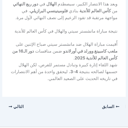
وبعد هذا الانتصار الكبير، سيصطدم
الهلال
في
دور ربع النهائي
من
كأس العالم للأندية
بنادي
فلومينينسي البرازيلي
، في
مواجهة مرتقبة قد تقود الزعيم إلى نصف النهائي لأول مرة.
نتيجة مباراة مانشستر سيتي والهلال في كأس العالم للأندية
أُقيمت مباراة الهلال ضد مانشستر سيتي صباح الإثنين على
ملعب كامبينغ وورلد في أورلاندو
ضمن منافسات
دور الـ16 من
كأس العالم للأندية 2025
.
شهد اللقاء إثارة كبيرة وتبادل مستمر للفرص، لكن الهلال
حسمها لصالحه بنتيجة
4-3
، ليحقق واحدة من أهم الانتصارات
في تاريخه الحديث على الصعيد العالمي.
السابق
التالي