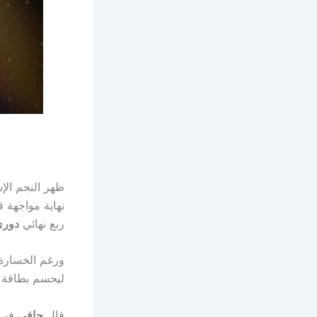
ظهر النجم الإ
نهاية مواجهة 
ربع نهائي
دوري 
ورغم الخسارة
ليحسم بطاقة الع
قال
جافي
في ت