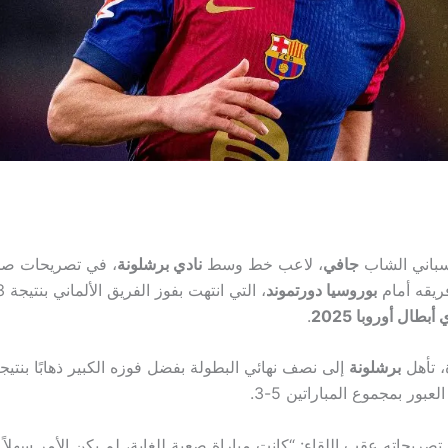
سباني الشاب
جافي
، لاعب خط وسط
نادي برشلونة
، في تصريحات ص
فريقه أمام
بوروسيا دورتموند
أبطال أوروبا 2025
.
، تأهل
برشلونة
بور بمجموع المباراتين 5-3.
صريحاته عقب اللقاء: “كانت مباراة صعبة للغاية، لم يكن الأمر سهلاً عل