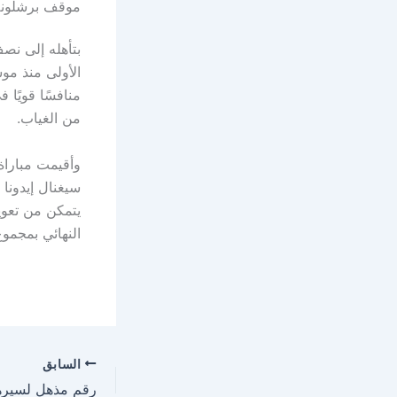
موقف برشلونة 
بتأهله إلى نصف
منافسًا قويًا 
من الغياب.
وأقيمت مباراة 
سيغنال إيدونا 
يتمكن من تعوي
النهائي بمجموع ال
السابق