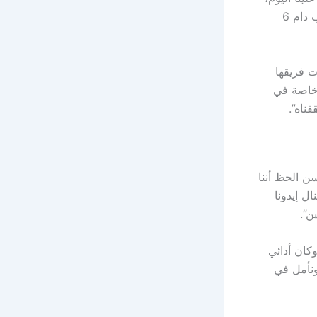
لكننا قاتلنا حتى اللحظة الأخيرة. نحن سعداء جداً بالوصول إلى نصف النهائي بعد غياب دام 6
 فريقها
، خاصة في
ناه”.
ن الحظ أننا
ال إيدونا
ن”.
كان أدائي
ونأمل في