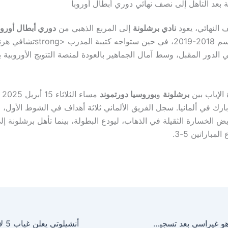
بعد التأهل إلى نصف نهائي دوري أبطال أوروبا
 النهائي، يعود
نادي برشلونة
إلى المربع الذهبي من
دوري أبطال أوروب
الأولى منذ موسم 2018-2019، في حين ستواجه كتيبة 
في الدور المقبل، وسط آمال الجماهير بالعودة لمنصة التتويج الأوروبية
الإياب بين
برشلونة
و
بوروسيا دورتموند
مس
بارك في ألمانيا. سجل الفريق الألماني ثلاثة أهداف في الشوط الأول، 
ض الخسارة الثقيلة في الذهاب، ليودع البطولة، بينما تأهل برشلونة 
مباراتين 5-3.
رقم مذهل لسيرهو غيراسي بعد تسجيل هاتريك ضد برشلونة