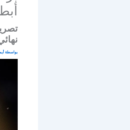
أبطا
تصري
نهائي
بواسطة
أيم