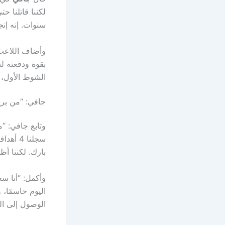
سنوات. إنه إنج
وأضاف اللاعب 
بقوة ودفعته لت
الشوط الأول، ح
جافي: “من يريد
وتابع جافي: “م
سجلنا 
بارك. لكننا أظه
وأكمل: “أنا سع
اليوم حاسمًا، 
الوصول إلى الن