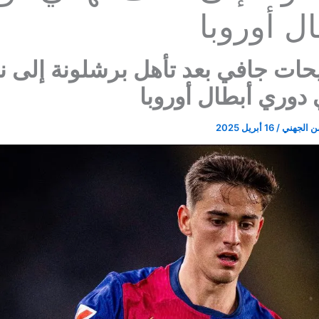
ل أوروبا
حات جافي بعد تأهل برشلونة إلى 
 دوري أبطال أوروبا
ن الجهني
/
16 أبريل 2025