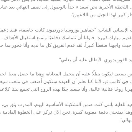
از كبير لهذا الجيل من اللاعبين”.
الإسباني الشاب: “جماهير بوروسيا دورتموند كانت حاسمة، فقد دعمت
قديم مباراة كبيرة. حاولنا أن نتماسك دفاعيًا ونمنع استقبال الأهداف
يث واجهنا ضغطاً كبيراً. لقد قدم الفريق كل ما لديه وأنا فخور بما حقق
 الفوز بدوري الأبطال عليه أن يعاني”
ن يسعى ليكون بطلًا عليه أن يتحمل المعاناة، وهذا ما حصل معنا. لحس
4 أهداف في كامب نو، لأننا كنا نعلم أن العودة ستكون أصعب في ملعب سيغن
رنا روحًا قتالية عالية، وأنا سعيد جدًا بهذه الروح التي تجمع بيننا كلاعبي
يد للغاية بأنني كنت ضمن التشكيلة الأساسية اليوم، المدرب يثق بي، و
وهذا يمنحني دفعة معنوية كبيرة. نحن الآن نركز على الخطوة القادمة 
هائي”.