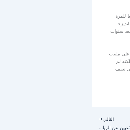
ا
للمرة
المدرب <strongتشافي هرنانديز>
 بعد سنوات
اء الثلاثاء 15 أبريل 2025 على ملعب
لكنه لم
إلى نصف
التالي
أنشيلوتي يعلن غياب 5 لاعبين عن الريال لمواجهة آرسنال في دوري أبطال أوروبا