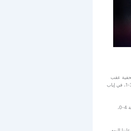
حفية عقب
، التي انتهت بفوز الفريق الألماني بنتيجة 3-1، في إياب
إلى نصف نهائي البطولة بفضل فوزه الكبير ذهابًا بنتيجة 4-0،
ينا اليوم،