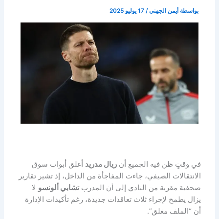
بواسطة
أيمن الجهني
/
17 يوليو 2025
في وقتٍ ظن فيه الجميع أن
ريال مدريد
أغلق أبواب سوق
الانتقالات الصيفي، جاءت المفاجأة من الداخل، إذ تشير تقارير
صحفية مقربة من النادي إلى أن المدرب
تشابي ألونسو
لا
يزال يطمح لإجراء ثلاث تعاقدات جديدة، رغم تأكيدات الإدارة
أن “الملف مغلق”.