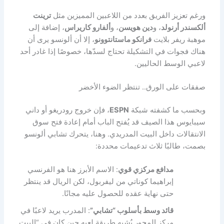
ورغم تعزيز الفريق بعدد من اللاعبين المميزين مثل
ترينت
ألكسندر أرنولد
، و
دين هويسن
، و
ألفارو كاريراس
، إضافة إلى
موهبة ريفر بلايت
فرانكو ماستانتوونو
، إلا أن ألونسو يرى أن
هناك فجوات في التشكيلة تحتاج لسدّها، خصوصًا إذا غادر أحد
لاعبي الوسط الحاليين.
صفقات على الورق.. تنتظر الضوء الأخضر
وبحسب ما كشفته شبكة
ESPN
، فإن خروج رودريغو أو داني
سيبايوس هذا الصيف قد يُفتح الباب أمام إعادة فتح سوق
الانتقالات داخل البيت المدريدي. وهنا، يتحرك تشابي ألونسو
بصمت، طالبًا ثلاث تدعيمات محددة:
مدافع مركزي قوي
: الاسم الأبرز هنا هو الفرنسي
إبراهيما كوناتي من ليفربول، لكن الريال قد ينتظر
حتى نهاية عقده للحصول عليه مجانًا.
قائد وسط بأسلوب “تشابي”
: المدرب يريد لاعبًا في
مركز المحور يُشبه طريقة لعبه حين كان في “البيت