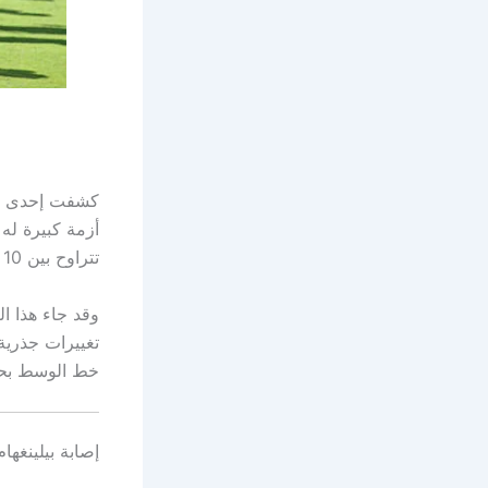
كشفت إحدى الص
أزمة كبيرة له 
تتراوح بين 10 إلى 12 أسبوعًا، بسبب خضوعه لعملية جراحية في الكتف.
وقد جاء هذا ا
تغييرات جذري
خط الوسط بحاج
إصابة بيلينغها