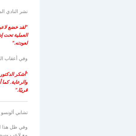
نشر النادي المل
“لقد خضع لاعبن
العملية تحت إش
لعودته.”
وفي أعقاب الب
“أشكر الدكتور
والرعاية. كما 
قريبًا.”
تشابي ألونسو 
وفي ظل هذا ا
مع لاعب وسط ق