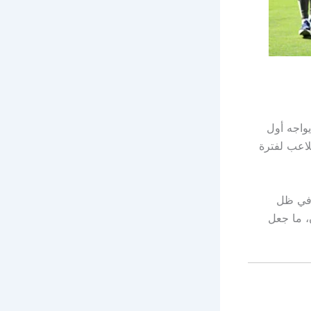
يواجه أول
اعب لفترة
 في ظل
، ما جعل