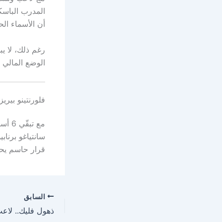
المدرب الباسك
أن الأسماء ال
رغم ذلك، لا يب
الوضع المالي ا
فلورنتينو بيريز
مع ت
سانتياغو برناب
قرار حاسم يحد
السابق