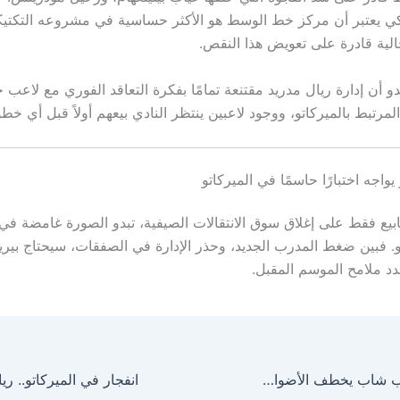
ي يعتبر أن مركز خط الوسط هو الأكثر حساسية في مشروعه التكتيك
حالية قادرة على تعويض هذا النقص.
دو أن إدارة ريال مدريد مقتنعة تمامًا بفكرة التعاقد الفوري مع لاعب
لمرتبط بالميركاتو، ووجود لاعبين ينتظر النادي بيعهم أولاً قبل أي خط
 يواجه اختبارًا حاسمًا في الميركاتو
بقّي 6 أسابيع فقط على إغلاق سوق الانتقالات الصيفية، تبدو الصورة غامضة ف
يو. فبين ضغط المدرب الجديد، وحذر الإدارة في الصفقات، سيحتاج بيريز
د ملامح الموسم المقبل.
ذهول فليك.. لاعب شاب يخطف الأضواء في تدريبات برشلونة!