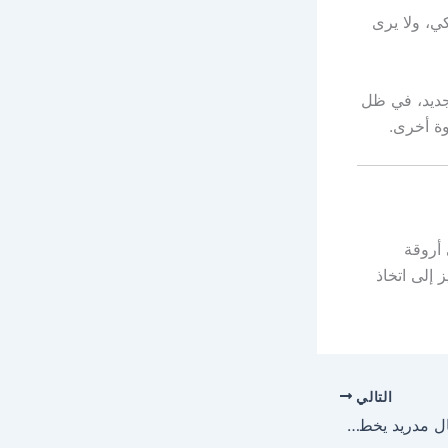
ي، ولا يرى
 جديد، في ظل
وة أخرى.
ي أروقة
 إلى اتخاذ
التالي
انفجار في الميركاتو.. ريال مدريد يخطط لخطف نجم باير ليفركوزن