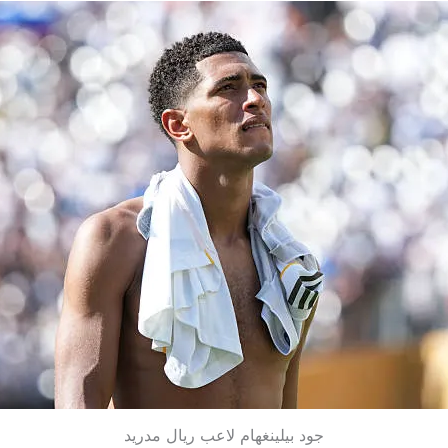
جود بيلينغهام لاعب ريال مدريد