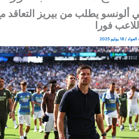
 ألونسو يطلب من بيريز التعاقد م
للاعب فورا
العواد
/
18 يوليو 2025