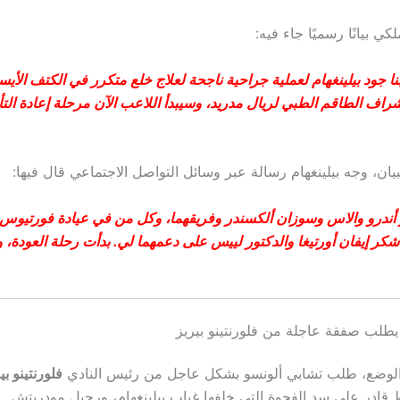
كي بيانًا رسميًا جاء فيه:
ا جود بيلينغهام لعملية جراحية ناجحة لعلاج خلع متكرر في الكتف الأيس
راف الطاقم الطبي لريال مدريد، وسيبدأ اللاعب الآن مرحلة إعادة التأه
يان، وجه بيلينغهام رسالة عبر وسائل التواصل الاجتماعي قال فيها:
 أندرو والاس وسوزان ألكسندر وفريقهما، وكل من في عيادة فورتيوس
أشكر إيفان أورتيغا والدكتور لييس على دعمهما لي. بدأت رحلة العودة، 
يطلب صفقة عاجلة من فلورنتينو بيريز
لوضع، طلب تشابي ألونسو بشكل عاجل من رئيس النادي
فلورنتينو بي
ادر على سد الفجوة التي خلفها غياب بيلينغهام، ورحيل مودريتش.