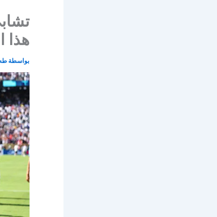
تشابي
هذا ا
بواسطة
طه 