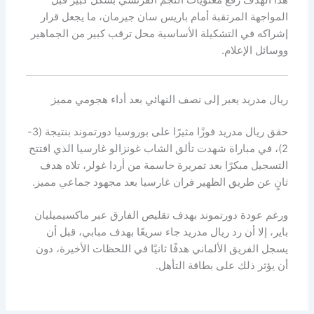
المواجهة المرتقبة أمام باريس سان جيرمان، ما يجعل قرار
إشراكه في التشكيلة الأساسية محل ترقب كبير من الجماهير
ووسائل الإعلام.
ريال مدريد يعبر إلى نصف النهائي بعد أداء هجومي مميز
حقق ريال مدريد فوزًا مثيرًا على بوروسيا دورتموند بنتيجة (3-
2)، في مباراة شهدت تألق الشاب غونزالو غارسيا الذي افتتح
التسجيل مبكرًا بعد تمريرة حاسمة من أردا غولر، تلاه هدف
ثانٍ عن طريق الظهير فران غارسيا بعد مجهود جماعي مميز.
ورغم عودة دورتموند بهدف تقليص الفارق عبر ماكسيميليان
باير، إلا أن رد ريال مدريد جاء سريعًا بهدف مبابي، قبل أن
يسجل الفريق الألماني هدفًا ثانيًا في اللحظات الأخيرة، دون
أن يؤثر ذلك على بطاقة التأهل.