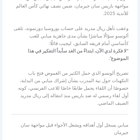
مواجهة باريس سان جيرمان، ضمن نصف نهائي كأس العالم
للأندية 2025.
وعقب تأهل ريال مدريد على حساب بوروسيا دورتموند، تلقى
ألونسو سؤالًا مباشرًا بشأن مدى جاهزية مبابي للعب
كأساسي أمام فريقه السابق، ليجيب قائلًا:
“لا فكرة لدي الآن، ابتداءً من الغد سأبدأ التفكير في هذا
الموضوع”.
تصريح ألونسو الذي حمل الكثير من الغموض فتح باب
التكهنات حول نية المدرب بشأن إشراك مبابي من البداية،
خصوصًا أن اللقاء يحمل طابعًا خاصًا للاعب الفرنسي، كونه
أول لقاء رسمي له ضد باريس منذ انتقاله إلى ريال مدريد
الصيف الماضي.
مبابي يسجل أول أهدافه ويشعل الأجواء قبل مواجهة سان
جيرمان