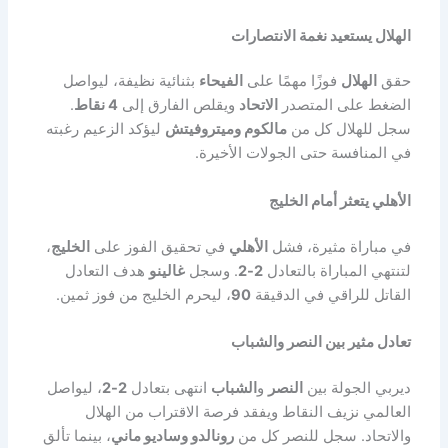
الهلال يستعيد نغمة الانتصارات
حقق
الهلال
فوزًا مهمًا على
الفيحاء
بثنائية نظيفة، ليواصل
الضغط على المتصدر
الاتحاد
ويقلص الفارق إلى
4 نقاط
.
سجل للهلال كل من
مالكوم وميتروفيتش
ليؤكد الزعيم رغبته
في المنافسة حتى الجولات الأخيرة.
الأهلي يتعثر أمام الخليج
في مباراة مثيرة، فشل
الأهلي
في تحقيق الفوز على
الخليج
،
لتنتهي المباراة بالتعادل
2-2
. وسجل
غالينو
هدف التعادل
القاتل للراقي في الدقيقة
90
، ليحرم الخليج من فوز ثمين.
تعادل مثير بين النصر والشباب
ديربي الجولة بين
النصر
و
الشباب
انتهى بتعادل
2-2
، ليواصل
العالمي نزيف النقاط ويفقد فرصة الاقتراب من الهلال
والاتحاد. سجل للنصر كل من
رونالدو وساديو ماني
، بينما تألق