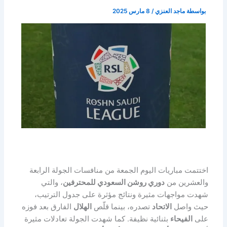
بواسطة
ماجد العنزي
/
8 مارس 2025
اختتمت مباريات اليوم الجمعة من منافسات الجولة الرابعة
والعشرين من
دوري روشن السعودي للمحترفين
، والتي
شهدت مواجهات مثيرة ونتائج مؤثرة على جدول الترتيب،
حيث واصل
الاتحاد
تصدره، بينما قلّص
الهلال
الفارق بعد فوزه
على
الفيحاء
بثنائية نظيفة. كما شهدت الجولة تعادلات مثيرة