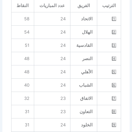
الترتيب
الفريق
عدد المباريات
النقاط
1️⃣
الاتحاد
24
58
2️⃣
الهلال
24
54
3️⃣
القادسية
24
51
4️⃣
النصر
24
48
5️⃣
الأهلي
24
48
6️⃣
الشباب
24
40
7️⃣
الاتفاق
23
32
8️⃣
التعاون
23
31
9️⃣
الخلود
24
31