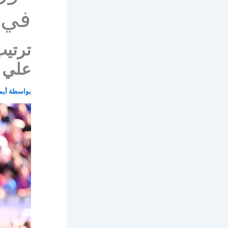
في 
ترتيب
علي ر
بواسطة
أيم