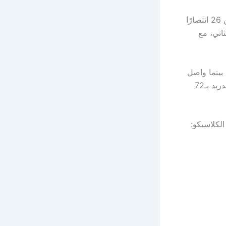
من 35 مباراة، جمعها من 26 انتصارًا
اني، مع
يله 95 هدفًا هذا الموسم، بينما واصل
دفاعه تقديم أداء مقبول باستقباله 36 هدفًا فقط. وعلى الجانب الآخر، اكتفى ريال مدريد بـ72