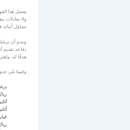
بفضل هذا الفو
و4 تعادلات مقابل 5 هزائم، فيما تجمد رصيد ريال مدريد عند
تضاؤل آماله ف
هدفًا له، واهتزت ش
وفيما يلي جدول ترتيب ا
برشل
ريال
أتلت
أتلتي
فيار
ريال