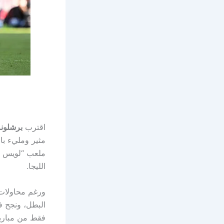
اقترب
برشلونة
مثير ومليء با
ملعب “لويس كو
الليجا.
ورغم محاولات 
البطل، ونجح في
فقط من مباريا