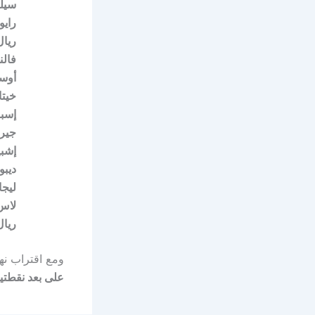
سيلت
رايو
ريال
فالن
أوسا
خيت
إسبا
جيرو
إشبي
ديبو
ليج
لاس
ريال
ومع اقتراب نها
على بعد نقطتي