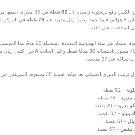
ز الكبير، رفع برشلونة رصيده إلى
82 نقطة
75 نقطة
في المركز الث
ي المنافسة على اللقب.
ويبدو أن برشلونة استعاد شراسته الهجومية المعتادة، بتسج
باكه في 37 مناسبة.
لدوري الإسباني بعد نهاية الجولة 35 وسقوط الميرينغي في الكلاسيكو:
ونة
– 82 نقطة
 مدريد
– 75 نقطة
يكو مدريد
– 70 نقطة
ك بلباو
– 62 نقطة
يال
– 61 نقطة
 بيتيس
– 57 نقطة