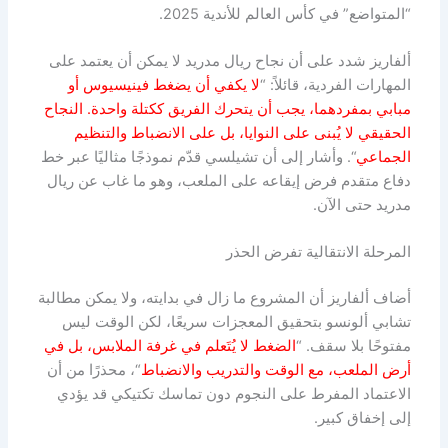
“المتواضع” في كأس العالم للأندية 2025.
ألفاريز شدد على أن نجاح ريال مدريد لا يمكن أن يعتمد على
المهارات الفردية، قائلاً: “
لا يكفي أن يضغط فينيسيوس أو
مبابي بمفردهما، يجب أن يتحرك الفريق ككتلة واحدة. النجاح
الحقيقي لا يُبنى على النوايا، بل على الانضباط والتنظيم
الجماعي
“. وأشار إلى أن تشيلسي قدّم نموذجًا مثاليًا عبر خط
دفاع متقدم فرض إيقاعه على الملعب، وهو ما غاب عن ريال
مدريد حتى الآن.
المرحلة الانتقالية تفرض الحذر
أضاف ألفاريز أن المشروع ما زال في بدايته، ولا يمكن مطالبة
تشابي ألونسو بتحقيق المعجزات سريعًا، لكن الوقت ليس
مفتوحًا بلا سقف. “
الضغط لا يُتَعلم في غرفة الملابس، بل في
أرض الملعب، مع الوقت والتدريب والانضباط
“، محذرًا من أن
الاعتماد المفرط على النجوم دون تماسك تكتيكي قد يؤدي
إلى إخفاق كبير.