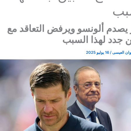
بب
 يصدم ألونسو ويرفض التعاقد مع
ن جدد لهذا السبب
ان العيسى
/
16 يوليو 2025