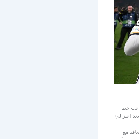
10 مليون يورو لضم لاعب خط
عد اعتزاله)
عاقد مع