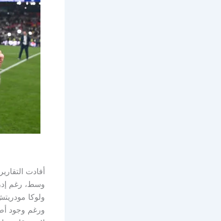
وسط، رغم إدرا
ولوكا مودريتش 
ورغم وجود أصو