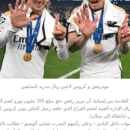
مودريتش و كروس لاعبي ريال مدريد السابقين
أفادت التقارير القادمة من إسبانيا، أن بيريز رفض دفع مبلغ 0
ك الإدارة الفنية لحجم الفراغ الذي خلفه رحيل الثنائي توني كروس (ب
(بانتقاله إلى ميلان).
ات داخل النادي – وعلى رأسهم المدرب تشابي ألونسو – تطالب بالت