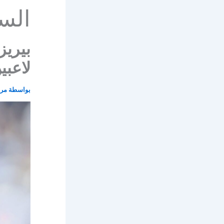
الس
بيريز
لاعبي
بواسطة
مرو