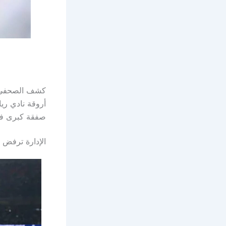
كشف الصحفي ال
أروقة نادي ريا
صفقة كبرى في
الإدارة ترفض دفع 100 مليون يورو لتعويض م