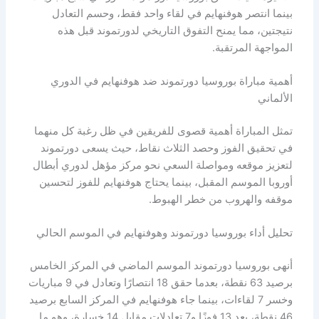
بينما انتصر هوفنهايم في لقاء واحد فقط، وحسم التعادل
نتيجتين، مما يمنح التفوق التاريخي لدورتموند قبل هذه
المواجهة المرتقبة.
أهمية مباراة بوروسيا دورتموند ضد هوفنهايم في الدوري
الألماني
تمثل المباراة أهمية قصوى للفريقين في ظل رغبة كل منهما
في تحقيق الفوز وحصد الثلاث نقاط، حيث يسعى دورتموند
لتعزيز موقعه ومواصلة السعي نحو مركز مؤهل لدوري أبطال
أوروبا الموسم المقبل، بينما يحتاج هوفنهايم للفوز لتحسين
موقفه والهروب من خطر الهبوط.
تحليل أداء بوروسيا دورتموند وهوفنهايم في الموسم الحالي
أنهى بوروسيا دورتموند الموسم الماضي في المركز الخامس
برصيد 63 نقطة، بعدما حقق 18 انتصارًا وتعادل في 9 مباريات
وخسر 7 لقاءات، بينما جاء هوفنهايم في المركز السابع برصيد
46 نقطة، بعد 13 فوزًا و7 تعادلات مقابل 14 خسارة، وهو ما