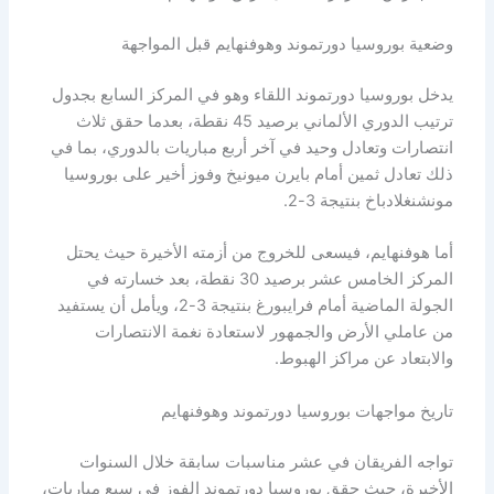
وضعية بوروسيا دورتموند وهوفنهايم قبل المواجهة
يدخل بوروسيا دورتموند اللقاء وهو في المركز السابع بجدول
ترتيب الدوري الألماني برصيد 45 نقطة، بعدما حقق ثلاث
انتصارات وتعادل وحيد في آخر أربع مباريات بالدوري، بما في
ذلك تعادل ثمين أمام بايرن ميونيخ وفوز أخير على بوروسيا
مونشنغلادباخ بنتيجة 3-2.
أما هوفنهايم، فيسعى للخروج من أزمته الأخيرة حيث يحتل
المركز الخامس عشر برصيد 30 نقطة، بعد خسارته في
الجولة الماضية أمام فرايبورغ بنتيجة 3-2، ويأمل أن يستفيد
من عاملي الأرض والجمهور لاستعادة نغمة الانتصارات
والابتعاد عن مراكز الهبوط.
تاريخ مواجهات بوروسيا دورتموند وهوفنهايم
تواجه الفريقان في عشر مناسبات سابقة خلال السنوات
الأخيرة، حيث حقق بوروسيا دورتموند الفوز في سبع مباريات،