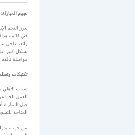
نجوم المباراة:
يبرز النجم الإ
في قائمة هداف
رائعة داخل من
بشكل كبير على
مواصلة تألقه 
تكتيكات وتطلع
شباب الأهلي ي
العمل الجماعي
قبل المباراة 
المتاحة للتسجي
من جهته، يدرك