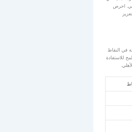
5 مساءً بتوقيت أبوظبي. احرص
عزيز
متساويًا مع الشارقة في النقاط
س فيحتل المركز الخامس برصيد 7 نقاط ويطمح للاستفادة
أهلي.
اط