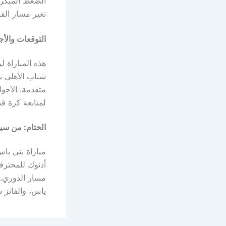
الضغط المبكر 
تغير مسار الف
التوقعات والأج
هذه المباراة 
شباب الأهلي ي
متقدمة. الأجو
لمتابعة كرة ق
الختام: من سيح
مباراة بني يا
أدنوك للمحترفي
مسار الدوري. 
ياس، والفائز س