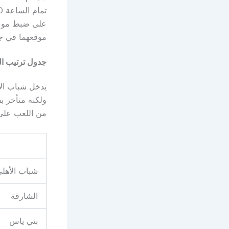
على ضبط موعدك
موقعهما في ج
جدول ترتيب ال
من اللعب على 
شباب الأهل
الشارقة
بني ياس