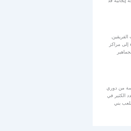
إيجابية قد
الفريقين.
 إلى مراكز
جماهير
مسة من دوري
دد الكثير في
ملعب بني