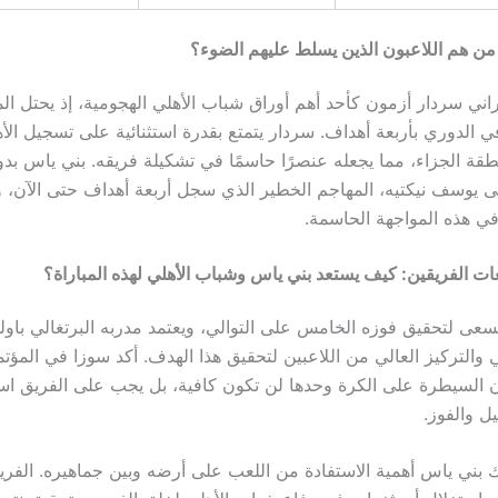
 من هم اللاعبون الذين يسلط عليهم الضوء؟
يراني سردار أزمون كأحد أهم أوراق شباب الأهلي الهجومية، إذ يحتل الم
ي الدوري بأربعة أهداف. سردار يتمتع بقدرة استثنائية على تسجيل ال
طقة الجزاء، مما يجعله عنصرًا حاسمًا في تشكيلة فريقه. بني ياس بدو
 يوسف نيكتيه، المهاجم الخطير الذي سجل أربعة أهداف حتى الآن، 
في هذه المواجهة الحاسمة.
ات الفريقين: كيف يستعد بني ياس وشباب الأهلي لهذه المباراة؟
سعى لتحقيق فوزه الخامس على التوالي، ويعتمد مدربه البرتغالي باول
 والتركيز العالي من اللاعبين لتحقيق هذا الهدف. أكد سوزا في المؤ
أن السيطرة على الكرة وحدها لن تكون كافية، بل يجب على الفريق ا
ل والفوز.
 بني ياس أهمية الاستفادة من اللعب على أرضه وبين جماهيره. الفري