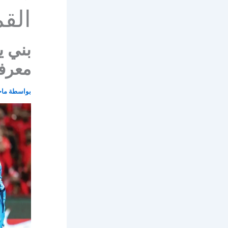
الق
بني ي
معرفت
بواسطة
ماج