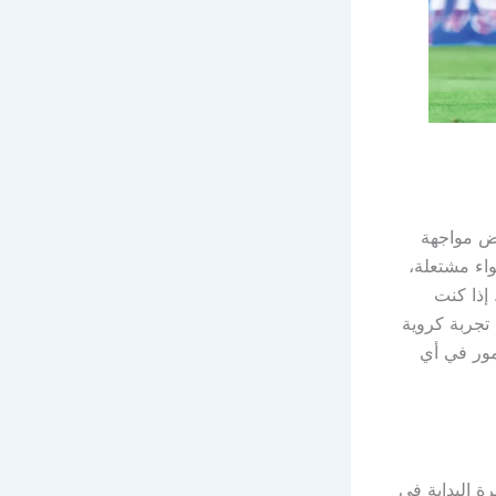
وض مواجهة
 من دوري أدنوك للمحترفين لموسم 2024/2025. الأجواء مشتعلة،
 إذا كنت
تجربة كروية
مور في أي
 ستنطلق صافرة البداية في