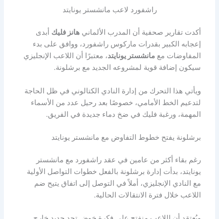
راشفورد لاعب مانشستر يونايتد
أكدت تقارير صحفية أن المدرب الألماني
هانز فليك
أبدى
إعجابه الكبير بقدرات ماركوس راشفورد، ووافق على بدء
المفاوضات مع
مانشستر يونايتد
، معتبرًا أن اللاعب الإنجليزي
سيكون إضافة قوية لمشروعه الجديد مع برشلونة.
ويأتي هذا التحرك من إدارة النادي الكتالوني في ظل الحاجة
لتدعيم الخط الأمامي، خصوصًا بعد رحيل عدد من الأسماء
المهمة، ورغبة فليك في ضخ دماء جديدة في الفريق.
برشلونة يفتح خطوط التفاوض مع مانشستر يونايتد
رغم بقاء أكثر من عامين في عقد راشفورد مع مانشستر
يونايتد، بدأت إدارة برشلونة بالفعل خطوات التواصل الأولية
مع النادي الإنجليزي، أملاً في التوصل إلى اتفاق يتيح ضم
اللاعب خلال فترة الانتقالات الحالية.
ويُعتقد أن اللاعب منفتح على فكرة خوض تحدٍ جديد خارج