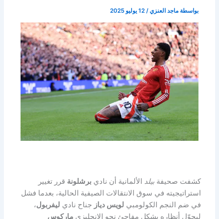
بواسطة
ماجد العنزي
/
12 يوليو 2025
كشفت صحيفة
بيلد
الألمانية أن نادي
برشلونة
قرر تغيير
استراتيجيته في سوق الانتقالات الصيفية الحالية، بعدما فشل
في ضم النجم الكولومبي
لويس دياز
جناح نادي
ليفربول
،
ليحوّل أنظاره بشكل مفاجئ نحو الإنجليزي
ماركوس