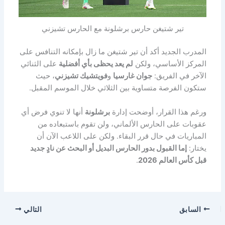
تير شتيغن حارس برشلونة مع الحارس تشيزني
المدرب الجديد أكد أن تير شتيغن ما زال بإمكانه التنافس على
المركز الأساسي، ولكن
لم يعد يحظى بأي أفضلية
على الثنائي
الآخر في الفريق:
جوان غارسيا
و
فويتشيك تشيزني
، حيث
ستكون الفرصة متساوية بين الثلاثي خلال الموسم المقبل.
ورغم هذا القرار، أوضحت إدارة
برشلونة
أنها لا تنوي فرض أي
عقوبات على الحارس الألماني، ولن تقوم باستبعاده من
المباريات في حال قرر البقاء. ولكن على اللاعب الآن أن
يختار:
إما القبول بدور الحارس البديل أو البحث عن نادٍ جديد
قبل كأس العالم 2026
.
السابق
التالي