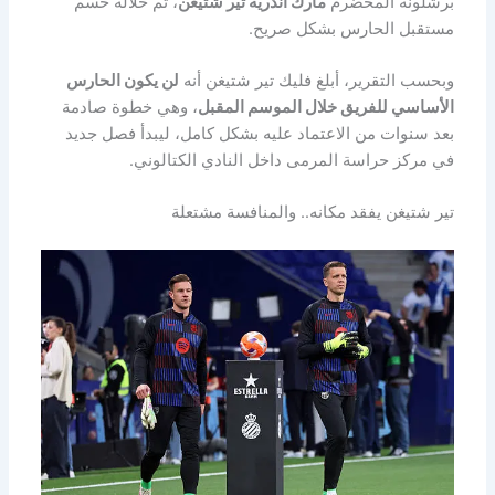
برشلونة المخضرم
مارك أندريه تير شتيغن
، تم خلاله حسم
مستقبل الحارس بشكل صريح.
وبحسب التقرير، أبلغ فليك تير شتيغن أنه
لن يكون الحارس
الأساسي للفريق خلال الموسم المقبل
، وهي خطوة صادمة
بعد سنوات من الاعتماد عليه بشكل كامل، ليبدأ فصل جديد
في مركز حراسة المرمى داخل النادي الكتالوني.
تير شتيغن يفقد مكانه.. والمنافسة مشتعلة