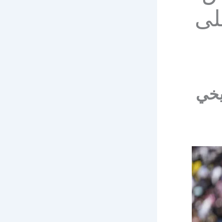
لى
يخي