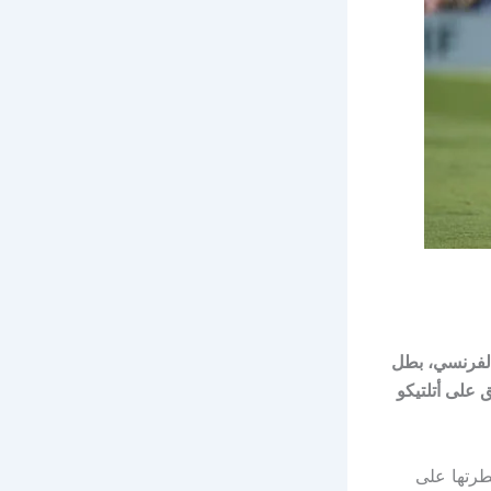
الفرنسي، بطل
 العالم للأندية 2025 بانتصار ساحق على أتلتيكو
طرتها على