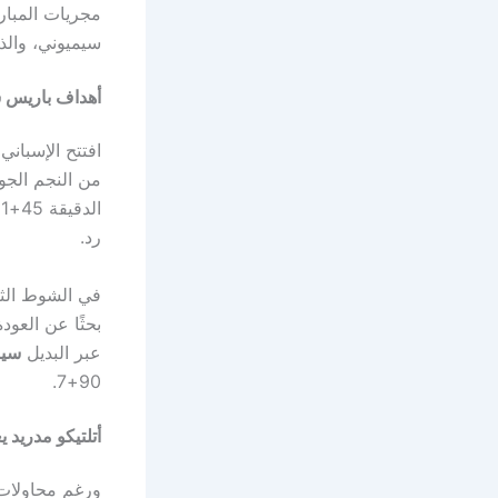
مجريات المبارا
سيميوني، والذ
أهداف باريس س
افتتح الإسباني
من النجم الج
ا
رد.
في الشوط الثا
عبر البديل
سين
90+7.
أتلتيكو مدريد 
ورغم محاولات أ