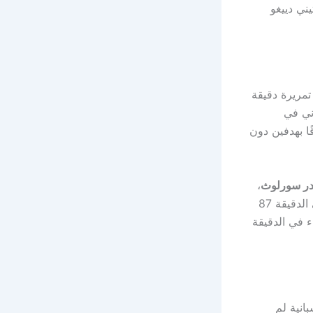
يني دييغو
يس سان جيرمان في الدقيقة 19، بعد تمريرة دقيقة
ني في
قًا بهدفين دون
در سورلوث
،
بحثًا عن العودة، لكن السيطرة ظلت لصالح باريس، الذي عزز تقدمه بهدف ثالث في الدقيقة 87
ء في الدقيقة
انية لم