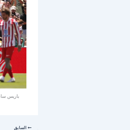
باريس سان 
السابق