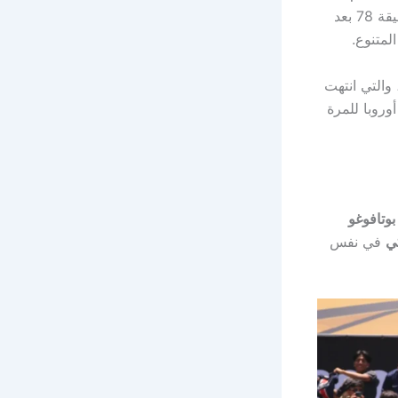
في الدقيقة 78 بعد
لمتنوع.
والتي انتهت
 أوروبا للمرة
بوتافوغو
ي
في نفس