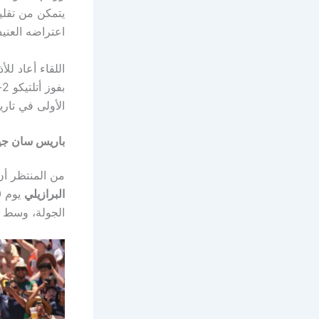
يتمكن من تقلي
اعتراضه العني
اللقاء أعاد ل
الأولى في تاري
باريس سان جير
من المنتظر أن
البرازيلي
يوم 20 يونيو 2025، بينما سيلتقي أتلتيكو مدريد مع
الجولة، وسط س