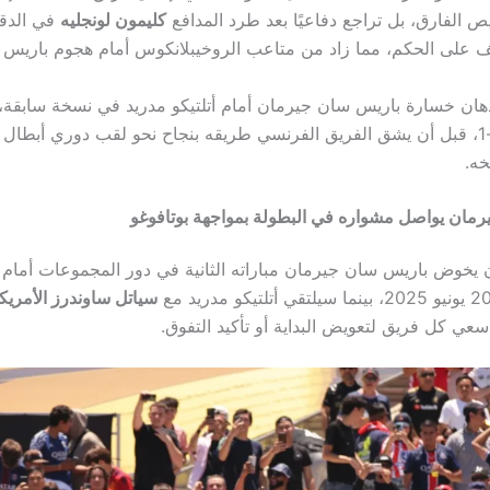
ص الفارق، بل تراجع دفاعيًا بعد طرد المدافع
كليمون لونجليه
ف على الحكم، مما زاد من متاعب الروخيبلانكوس أمام هجوم باريس ا
لأذهان خسارة باريس سان جيرمان أمام أتلتيكو مدريد في نسخة سابقة، 
بفوز أتلتيكو 2-1، قبل أن يشق الفريق الفرنسي طريقه بنجاح نحو لقب دوري أبطال
خه.
مان يواصل مشواره في البطولة بمواجهة بوتافوغو
 يخوض باريس سان جيرمان مباراته الثانية في دور المجموعات أمام
سياتل ساوندرز الأمريك
عي كل فريق لتعويض البداية أو تأكيد التفوق.