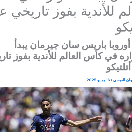
لم للأندية بفوز تاريخي ع
يكو
وروبا باريس سان جيرمان يبدأ
ه في كأس العالم للأندية بفوز تار
تلتيكو
ان العيسى
/
16 يونيو 2025