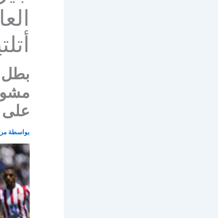
العا
أتلت
بطل أ
مشوار
على أ
بواسطة
مرو