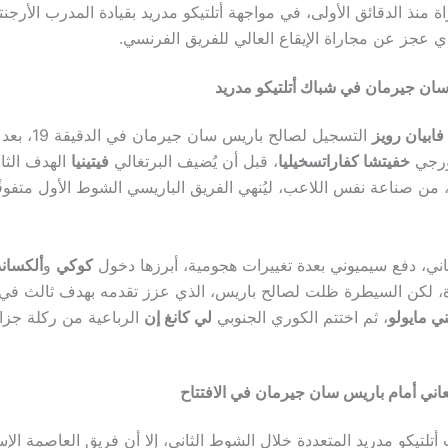
ة منذ الدقائق الأولى، في مواجهة أتلتيكو مدريد بقيادة المدرب الأرجنت
ي عجز عن مجاراة الإيقاع العالي للفريق الفرنسي.
ان جيرمان في شباك أتلتيكو مدريد
فابيان رويز
التسجيل لصالح بار
ورجي
خفيتشا كفاراتسخيليا
، قبل أن يُضيف البرتغالي
فيتينيا
الهدف الثا
لدقيقة 45+1، من صناعة نفس اللاعب، ليُنهي الفريق الباريسي الشوط الأول متفو
ني، دفع سيميوني بعدة تغييرات هجومية، أبرزها دخول
كوكي
و
ألكسان
ي مايولو
، ثم اختتم الكوري الجنوبي
لي كانغ إن
الرباعية من ركلة جزا
يعاني أمام باريس سان جيرمان في الافتتاح
تلتيكو مدريد المتعددة خلال الشوط الثاني، إلا أن فريق العاصمة الإسب