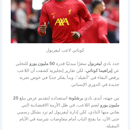
كوناتي لاعب ليفربول
حدد نادي
ليفربول
سعرًا مبدئيًا قدره
50 مليون يورو
للتخلي
عن
إبراهيما كوناتي
، لكن تقارير إنجليزية كشفت أن اللاعب
يرفض البقاء في “أنفيلد”، وبدأ يفكر جديًا في خوض تجربة
جديدة في الدوري الإسباني.
من جهته، أبدى نادي
برشلونة
استعداده لتقديم عرض يبلغ
25
مليون يورو
لضم اللاعب، في ظل الأزمة الاقتصادية التي
يعاني منها النادي، لكن إدارة ليفربول لم ترد بشكل رسمي
حتى الآن، ما يفتح الباب أمام مفاوضات شرسة في الأيام
المقبلة.