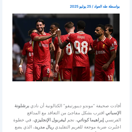
بواسطة
طه العواد
/
25 يوليو 2025
أفادت صحيفة “موندو ديبورتيفو” الكتالونية أن نادي
برشلونة
الإسباني
اقترب بشكل مفاجئ من التعاقد مع المدافع
الفرنسي
إبراهيما كوناتي
، نجم
ليفربول الإنجليزي
، في خطوة
اعتُبرت ضربة موجعة للغريم التقليدي
ريال مدريد
، الذي يضع