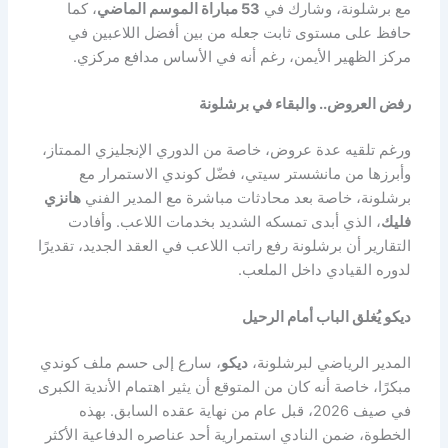
مع برشلونة، وشارك في
53 مباراة الموسم الماضي
، كما
حافظ على مستوى ثابت جعله من بين أفضل اللاعبين في
مركز الظهير الأيمن، رغم أنه في الأساس مدافع مركزي.
رفض العروض.. والبقاء في برشلونة
ورغم تلقيه عدة عروض، خاصة من الدوري الإنجليزي الممتاز،
وأبرزها من مانشستر سيتي، فضّل كوندي الاستمرار مع
برشلونة، خاصة بعد محادثات مباشرة مع المدير الفني
هانزي
فليك
، الذي أبدى تمسكه الشديد بخدمات اللاعب. وأفادت
التقارير أن برشلونة رفع راتب اللاعب في العقد الجديد، تقديرًا
لدوره القيادي داخل الملعب.
ديكو يُغلق الباب أمام الرحيل
المدير الرياضي لبرشلونة،
ديكو
، سارع إلى حسم ملف كوندي
مبكرًا، خاصة أنه كان من المتوقع أن يثير اهتمام الأندية الكبرى
في صيف 2026، قبل عام من نهاية عقده السابق. بهذه
الخطوة، ضمن النادي استمرارية أحد عناصره الدفاعية الأكثر