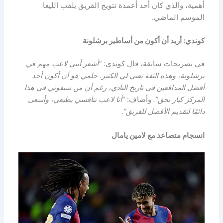
أهمية، والذي كان أحد أعمدة تتويج الفريق بلقب الليغا
الموسم الماضي.
كوندي: أريد أن أكون من أساطير برشلونة
في تصريحات سابقة، قال كوندي:
“أشعر أنني لاعب مهم في
برشلونة، وهذه الثقة تعني لي الكثير. حلمي هو أن أكون أحد
أفضل المدافعين في تاريخ النادي، رغم أن من سبقوني في هذا
المركز كبار بحق”.
وأضاف:
“أنا لاعب تنافسي بطبعي، وأسعى
دائمًا لتقديم الأفضل للفريق”.
انسجام متصاعد مع لامين يامال