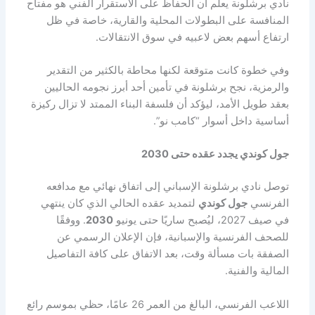
نادي برشلونة يعلم أن الحفاظ على الاستقرار الفني هو مفتاح
المنافسة على البطولات المحلية والقارية، خاصة في ظل
ارتفاع أسهم بعض لاعبيه في سوق الانتقالات.
وفي خطوة كانت متوقعة لكنها محاطة بالكثير من التقدير
والرمزية، نجح برشلونة في تأمين أحد أبرز نجومه الحاليين
بعقد طويل الأمد، ليؤكد أن فلسفة البناء الممتد لا تزال ركيزة
أساسية داخل أسوار “كامب نو”.
جول كوندي يجدد عقده حتى 2030
توصل نادي برشلونة الإسباني إلى اتفاق نهائي مع مدافعه
الفرنسي
جول كوندي
لتمديد عقده الحالي الذي كان ينتهي
في صيف 2027، ليُصبح ساريًا حتى يونيو
2030
. ووفقًا
للصحف الفرنسية والإسبانية، فإن الإعلان الرسمي عن
الصفقة بات مسألة وقت، بعد الاتفاق على كافة التفاصيل
المالية والفنية.
اللاعب الفرنسي، البالغ من العمر 26 عامًا، حظي بموسم رائع