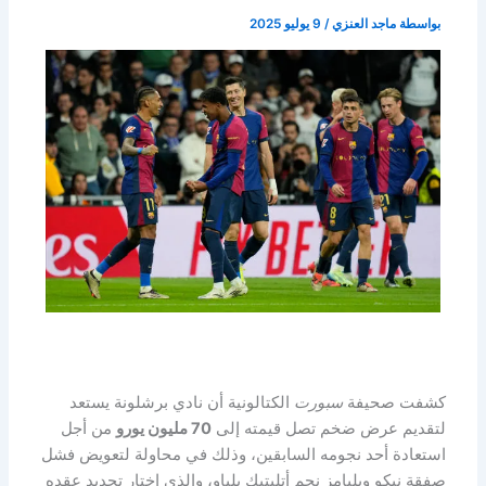
بواسطة
ماجد العنزي
/
9 يوليو 2025
كشفت صحيفة
سبورت
الكتالونية أن نادي برشلونة يستعد
لتقديم عرض ضخم تصل قيمته إلى
70 مليون يورو
من أجل
استعادة أحد نجومه السابقين، وذلك في محاولة لتعويض فشل
صفقة نيكو ويليامز نجم أتليتيك بلباو، والذي اختار تجديد عقده