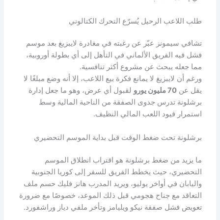
طلب اللاعب الرحيل يُسرّع التحرك الكتالوني
تشافي سيمونز عبّر عن رغبته في مغادرة لايبزيغ بعد موسم
فشل فيه الفريق الألماني في التأهل إلى أي بطولة أوروبية،
مما جعله يبحث عن مشروع أكثر تنافسية.
ورغم أن لايبزيغ لا يمانع فكرة بيع اللاعب، إلا أنه وضع مبلغًا لا
يقل عن
70 مليون يورو
لقبول أي عرض، وهو ما جعل إدارة
برشلونة تدرس جدوى الصفقة من الناحية المالية وسط
استمرار قيود اللعب المالي النظيف.
برشلونة تحت ضغط الوقت قبل بداية الموسم التحضيري
ما يزيد من ضغط برشلونة هو اقتراب انطلاق الموسم
التحضيري، حيث يخطط الفريق للسفر إلى كوريا الجنوبية
واليابان في أواخر يوليو، ويريد المدرب هانز فليك حسم ملف
التعاقد مع جناح هجومي قبل ذلك الموعد، خصوصًا مع ضرورة
تعويض فشل صفقة نيكو ويليامز وتأخر ملفي دياز وراشفورد.