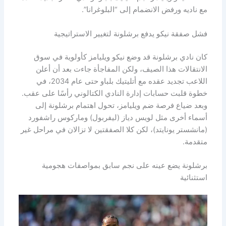
مع ناديه ورفض الانضمام إلى “البلوغرانا”.
فشل صفقة نيكو يدفع برشلونة لتغيير الاستراتيجية
كان نادي برشلونة قد وضع نيكو ويليامز كأولوية في سوق
الانتقالات هذا الصيف، ولكن المفاجأة جاءت بعد أن أعلن
اللاعب تجديد عقده مع أتليتيك بلباو حتى عام 2034، في
خطوة قلبت حسابات إدارة النادي الكتالوني رأسًا على عقب.
وبعد ضياع فرصة ضم ويليامز، تحول اهتمام برشلونة إلى
أسماء أخرى مثل لويس دياز (ليفربول) وماركوس راشفورد
(مانشستر يونايتد)، لكن كلا الصفقتين لا تزالان في مراحل غير
متقدمة.
برشلونة يضع عينه على نجم سابق بمواصفات هجومية
استثنائية