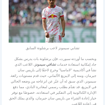
تشابي سيمونز لاعب برشلونة السابق
وبحسب ما أوردته
سبورت
، فإن برشلونة بات يدرس بشكل
جاد إمكانية استعادة خدمات
تشافي سيمونز
، اللاعب الذي
نشأ في أكاديمية “لاماسيا” وخرج لاحقًا إلى باريس سان
جيرمان، ومنه إلى لايبزيغ الألماني، حيث قدم مستويات رائعة.
سيمونز، الذي سبق له أن عبّر عن انزعاجه من وضعه الحالي
في لايبزيغ، قد تقدّم بطلب رسمي لمغادرة النادي، مما دفع
الإدارة الكتالونية إلى التفكير في استعادته، خصوصًا مع توفر
خيار إعادة الشراء من باريس سان جيرمان، والذي يملك الحق
في إعادة اللاعب.