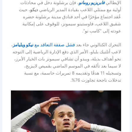
الإيطالي
فابريزيو رومانو
، فإن برشلونة دخل في محادثات
أولية مع ممثلي اللاعب بقيادة المدير الرياضي
ديكو
، حيث
عُقد اجتماع مؤخرًا في أحد فنادق مدينة برشلونة حضره
شقيق اللاعب، فاوستينو سيمونز، للوقوف على إمكانية
عودته إلى “كامب نو”.
التحرك الكتالوني جاء بعد
فشل صفقة التعاقد مع
نيكو ويليامز
،
لاعب أتلتيك بلباو، الأمر الذي دفع الإدارة الرياضية إلى التوجه
نحو أهداف بديلة، ويبدو أن تشافي سيمونز بات الخيار الأبرز،
لا سيما بعد تألقه في الموسم الماضي بقميص لايبزيج،
وتسجيله 11 هدفًا وتقديمه 8 تمريرات حاسمة، مع نسبة
تدخلات ناجحة تجاوزت 76%.