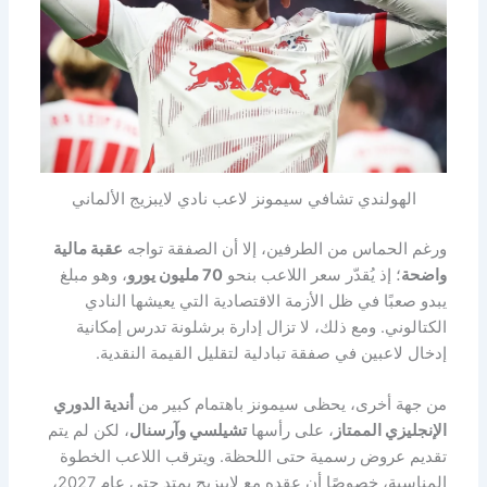
الهولندي تشافي سيمونز لاعب نادي لايبزيج الألماني
ورغم الحماس من الطرفين، إلا أن الصفقة تواجه
عقبة مالية
واضحة
؛ إذ يُقدّر سعر اللاعب بنحو
70 مليون يورو
، وهو مبلغ
يبدو صعبًا في ظل الأزمة الاقتصادية التي يعيشها النادي
الكتالوني. ومع ذلك، لا تزال إدارة برشلونة تدرس إمكانية
إدخال لاعبين في صفقة تبادلية لتقليل القيمة النقدية.
من جهة أخرى، يحظى سيمونز باهتمام كبير من
أندية الدوري
الإنجليزي الممتاز
، على رأسها
تشيلسي وآرسنال
، لكن لم يتم
تقديم عروض رسمية حتى اللحظة. ويترقب اللاعب الخطوة
المناسبة، خصوصًا أن عقده مع لايبزيج يمتد حتى عام 2027،