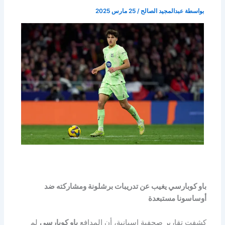
بواسطة
عبدالمجيد الصالح
/
25 مارس 2025
باو كوبارسي يغيب عن تدريبات برشلونة ومشاركته ضد
أوساسونا مستبعدة
كشفت تقارير صحفية إسبانية، أن المدافع
باو كوبارسي
لم