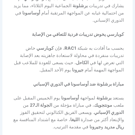
يشارك في تدريبات
برشلونة
الجماعية اليوم الثلاثاء، مما يزيد
من احتمالية غيابه عن المواجهة المرتقبة أمام
أوساسونا
في
الدوري الإسباني.
كوبارسي يخوض تدريبات فردية للتعافي من الإصابة
بحسب ما أفادت به شبكة
RAC1
، فإن
كوبارسي
خاض
تدريبات منفردة في محاولة لاستعادة جاهزيته بعد الإصابة
التي تعرض لها في
الكاحل
، حيث يسعى للعودة للملاعب قبل
المواجهة المهمة أمام
جيرونا
يوم الأحد المقبل.
مباراة برشلونة ضد أوساسونا في الدوري الإسباني
يستعد
برشلونة
لمواجهة
أوساسونا
يوم الخميس المقبل على
ملعب
مونتجويك
، في مباراة مؤجلة من
الجولة الـ27
من
الدوري الإسباني
. ويسعى الفريق الكتالوني لتحقيق الفوز
والإبتعاد أكثر من صدارة
الليغا
، خاصة مع اشتداد المنافسة مع
ريال مدريد
و
جيرونا
في مقدمة الترتيب.