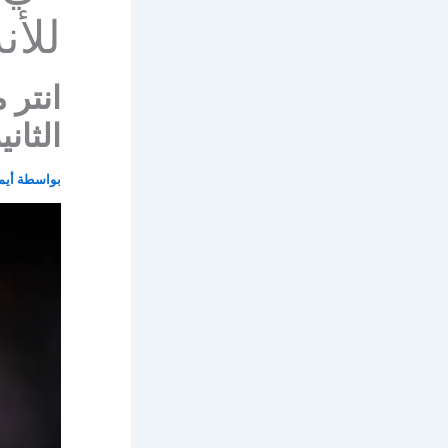
للأن
انتر 
الثان
بواسطة
أيم