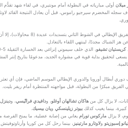
ر ميلان
أولى مبارياته في البطولة أمام مونتيري، في لقاء شهد تقدُّم ال
 سجله المخضرم سيرجيو راموس، قبل أن يعادل النتيجة القائد لاوتار
وري.
ورغم ضغط الفريق الإيطالي في الشوط الثاني بتسديدات عديدة (8
 هز الشباك مجددًا، لينتهي اللقاء بالتعادل.
كريستيان تشيفو
سعى لتحقيق بداية قوية في مشواره الجديد، مدعومًا بتاريخ إنتر ال
لمية.
وري أبطال أوروبا والدوري الإيطالي الموسم الماضي، فإن أي تعثر 
ي الفريق مبكرًا من البطولة، قبل مواجهته المنتظرة أمام ريفر بليت.
ابات، لا يزال كل من
هاكان تشالهان أوغلو
، و
دافيدي فراتّيسي
، و
دينزل 
كبيرة، بينما يغيب كذلك
بيوتر زيلينسكي
و
يان بيسيك
.
، لا يزال
ماركوس تورام
يعاني من إصابة عضلية، ما يمنح الفرصة 
انو إسبوزيتو
و
لاوتارو مارتينيز
، بينما رحل كل من كوريا وأرناوتوفيتش 