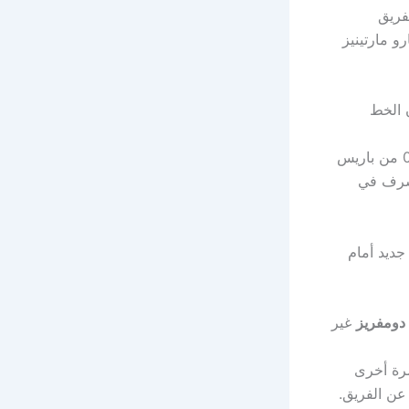
فريق
و مارتينيز
 محاولات)، إلا أن الخط
، الذي خلف سيموني إنزاغي بعد الخسارة الثقيلة 5-0 من باريس
مشرف في
جديد أمام
دومفريز
غير
مرة أخرى
عن الفريق.