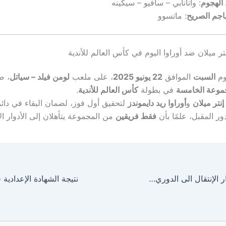
الهجوم
: واتانابي – سافيو – سيكينه
اجم الصريح
: ماتسوو
تر ميلان ضد أوراوا اليوم في كأس العالم للأندية
يوم
السبت
الموافق
22 يونيو 2025
، على ملعب
لومن فيلد – سياتل
، 
مجموعة الخامسة
في بطولة
كأس العالم للأندية
.
إنتر ميلان
و
أوراوا ريد دايموندز
لتحقيق أول فوز، لضمان البقاء في دائر
ور المقبل، علمًا بأن
فقط فريقين
من المجموعة يتأهلان إلى الأدوار ال
نجم برشلونة يختار الإنتقال الى الدوري السعودي