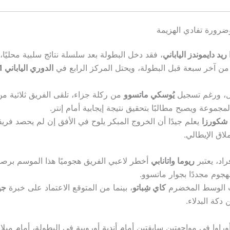
وضرورة تفادي الهزيمة
 ريد دايموندز الياباني
، فقد دخل البطولة بعد سلسلة نتائج سلبية محليًا،
من آخر سبعة قبل البطولة، ويحتل المركز الرابع في
الدوري الياباني J1
ول، ورغم تسجيل
يُوسكي ماتسوو
من ركلة جزاء، تلقى الفريق ثلاثية من
لمجموعة ويصبح مطالبًا بتحقيق نتيجة إيجابية أمام إنتر.
 شكورزا
يعلم جيدًا أن الخروج المبكر يلوح في الأفق إن لم يحصد فري
لاق الإيطالي.
اد، يعتبر
ريوما واتانابي
جوم مجددًا بجوار ماتسوو.
 الوسط المخضرم
كاي شِباتو
، بينما من المتوقع الاعتماد على خبرة
جي
دكة البدلاء.