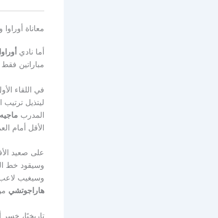
معاناة أوراوا 
أما نادي
أوراوا
مباراتين فقط 
في اللقاء الأ
ليتذيل ترتيب ا
المدرب
ماجيه
الأقل أمام العم
على صعيد الأفر
وسيقود خط اله
وسيغيب لاعب
هاراجوتشي
من 