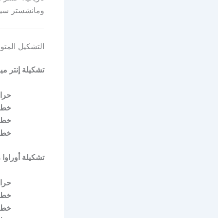
ومانشستر سيتي (2023)، ما يزيد من صع
التشكيل المتوق
تشكيلة إنتر مي
حرا
خط 
خط 
خط 
تشكيلة أوراوا ر
حرا
خط 
خط 