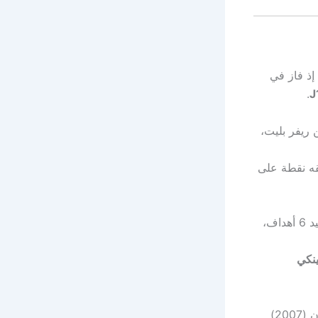
 إذ فاز في
.
 ريفر بليت،
قه نقطة على
أخطر لاعبي الفريق هجوميًا هذا الموسم برصيد 6 أهداف،
نكي
تاريخيًا، خسر أوراوا في مواجهتين سابقتين أمام أندية أوروبية في البطولة، أمام ميلان (2007)