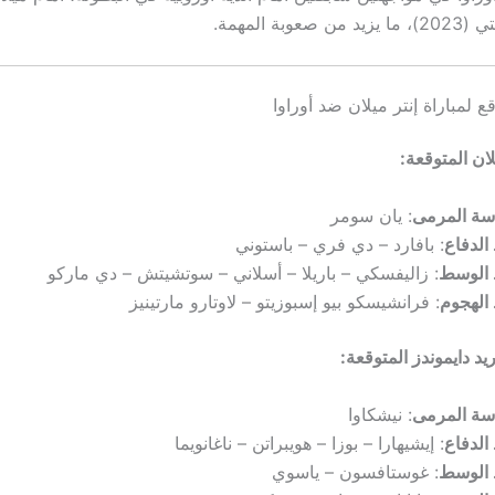
وبة المهمة.
ع لمباراة إنتر ميلان ضد أوراوا
لان المتوقعة:
سة المرمى
: يان سومر
الدفاع
: بافارد – دي فري – باستوني
الوسط
: زاليفسكي – باريلا – أسلاني – سوتشيتش – دي ماركو
الهجوم
: فرانشيسكو بيو إسبوزيتو – لاوتارو مارتينيز
يد دايموندز المتوقعة:
سة المرمى
: نيشكاوا
الدفاع
: إيشيهارا – بوزا – هويبراتن – ناغانويما
الوسط
: غوستافسون – ياسوي