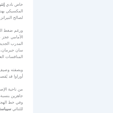
خاض نادي
إنت
المكسيكي بهدف
لصالح النيراتز
الأمامي عجز عن
المدرب الجديد
سان جيرمان، ي
المنافسات العا
وبصفته وصيف د
أوراوا قد يُقص
من ناحية الإص
جاهزين بنسبة 
وفي خط الهجوم
للثنائي
سيباستي