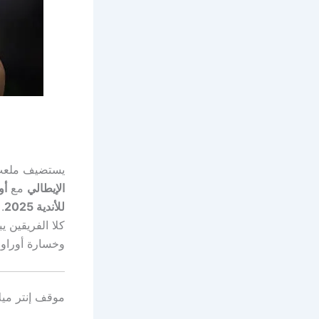
يستضيف ملع
الإيطالي
مع
أو
للأندية 2025
.
كلا الفريقين 
وخسارة أوراوا أمام ريفر بليت ب
موقف إنتر ميل