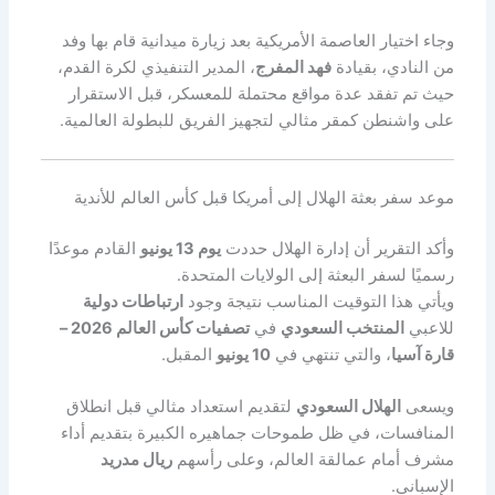
وجاء اختيار العاصمة الأمريكية بعد زيارة ميدانية قام بها وفد
من النادي، بقيادة
فهد المفرج
، المدير التنفيذي لكرة القدم،
حيث تم تفقد عدة مواقع محتملة للمعسكر، قبل الاستقرار
على واشنطن كمقر مثالي لتجهيز الفريق للبطولة العالمية.
موعد سفر بعثة الهلال إلى أمريكا قبل كأس العالم للأندية
وأكد التقرير أن إدارة الهلال حددت
يوم 13 يونيو
القادم موعدًا
رسميًا لسفر البعثة إلى الولايات المتحدة.
ويأتي هذا التوقيت المناسب نتيجة وجود
ارتباطات دولية
للاعبي
المنتخب السعودي
في
تصفيات كأس العالم 2026 –
قارة آسيا
، والتي تنتهي في
10 يونيو
المقبل.
ويسعى
الهلال السعودي
لتقديم استعداد مثالي قبل انطلاق
المنافسات، في ظل طموحات جماهيره الكبيرة بتقديم أداء
مشرف أمام عمالقة العالم، وعلى رأسهم
ريال مدريد
الإسباني.