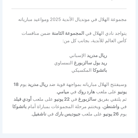
مجموعة الهلال في مونديال الأندية 2025 ومواعيد مبارياته
يتواجد نادي الهلال في
المجموعة الثامنة
ضمن منافسات
كأس العالم للأندية، بجانب كل من:
ريال مدريد
الإسباني
ريد بول سالزبورغ
النمساوي
باتشوكا
المكسيكي
وسيفتتح الهلال مبارياته بمواجهة قوية ضد
ريال مدريد
يوم
18
يونيو
على ملعب
هارد روك
في
ميامي
.
ثم يلتقي بفريق
سالزبورغ
في
22 يونيو
على ملعب
أودي فيلد
في
واشنطن
، ويختتم مرحلة المجموعات بمباراة أمام
باتشوكا
يوم
26 يونيو
على ملعب
جيوديس بارك
في
ناشفيل
.