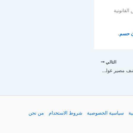
القانونية
ون حسم
.
التالي
نهاية الجدل.. ألونسو يكشف مصير غولر في تشكيل ريال مدريد!
ية
سياسية الخصوصية
شروط الاستخدام
من نحن