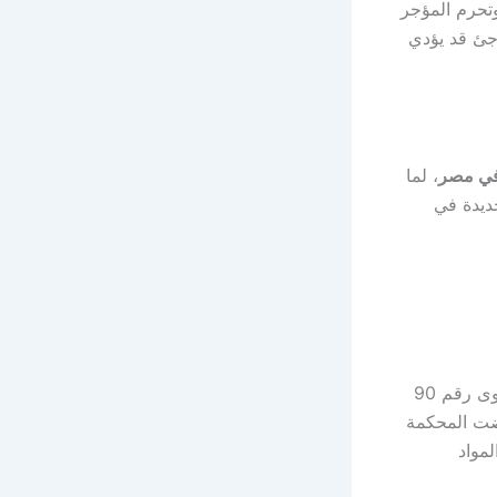
وتحرم المؤجر
اجئ قد يؤدي
 في مصر
، لما
ديدة في
في جلسة السبت 5 يوليو 2025، أصدرت المحكمة الدستورية العليا حكمها في الدعوى رقم 90
 قضت المحكمة
مواد