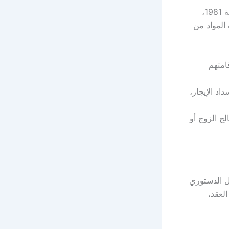
من القانون رقم 136 لسنة 1981،
1977. وتعد هذه المواد من
امتهم
اد الإيجار،
لح الزوج أو
ل الدستوري
لعقد،