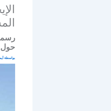
الإي
الم
رسميا
حول ق
بواسطة
أيم