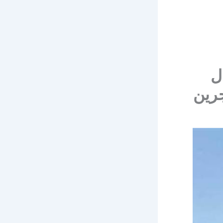
ل
جرين