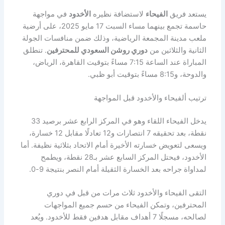
يستعد فريق
الفيحاء
لاستضافة نظيره
الأخدود
في مواجهة
حاسمة تجمع بينهما مساء السبت 17 مايو 2025، على أرضية
ملعب مدينة المجمعة الرياضية، وذلك ضمن منافسات الجولة
الثانية والثلاثين من
دوري روشن السعودي للمحترفين
. تنطلق
المباراة عند الساعة 7:15 مساءً بتوقيت القاهرة، الرياض،
والدوحة، و8:15 مساءً بتوقيت أبو ظبي.
ترتيب ألفيحاء والأخدود قبل المواجهة
يدخل الفيحاء اللقاء وهو في المركز الرابع عشر برصيد 33
نقطة، بعد تحقيقه 7 انتصارات و12 تعادلًا مقابل 12 خسارة،
ويسعى لتعويض خسارته الأخيرة أمام الاتحاد بثلاثية نظيفة. أما
الأخدود، فيحتل المركز السابع عشر بـ28 نقطة، ويطمح
لمداواة جراحه بعد الخسارة الثقيلة أمام النصر بنتيجة 9-0.
التقى الفيحاء والأخدود ثلاث مرات من قبل في دوري
المحترفين، وتمكن الفيحاء من حسم جميع المواجهات
لصالحه، مسجلًا 7 أهداف مقابل هدفين فقط للأخدود. ويُعد