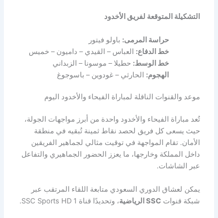
التشكيلة المتوقعة لفريق الأخدود
حراسة المرمى:
باولو فيتور
خط الدفاع:
العباس – القيدي – داميون – خميس
خط الوسط:
حطيلا – موسونا – الزبداني
الهجوم:
الحارثي – غودوين – باسوجوغ
موعد والقنوات الناقلة لمباراة الفيحاء والأخدود اليوم
تُعد مباراة الفيحاء والأخدود واحدة من أبرز مواجهات الجولة،
حيث يسعى كل فريق لحصد نقاط ثمينة تُبقيه في منطقة
الأمان. تقام المواجهة في توقيت مثالي لجماهير الفريقين
داخل المملكة وخارجها، ما يعزز الحضور الجماهيري والتفاعل
عبر الشاشات.
يمكن لعشاق الدوري السعودي متابعة اللقاء المرتقب عبر
شبكة قنوات
SSC الرياضية
، وتحديدًا قناة SSC Sports HD 1.