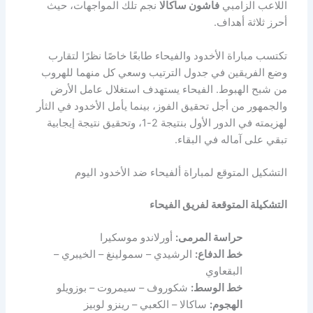
اللاعب الزامبي
فاشون ساكالا
نجم تلك المواجهات، حيث
أحرز ثلاثة أهداف.
تكتسب مباراة الأخدود والفيحاء طابعًا خاصًا نظرًا لتقارب
وضع الفريقين في جدول الترتيب وسعي كل منهما للهروب
من شبح الهبوط. الفيحاء يستهدف استغلال عامل الأرض
والجمهور من أجل تحقيق الفوز، بينما يأمل الأخدود في الثأر
لهزيمته في الدور الأول بنتيجة 2-1، وتحقيق نتيجة إيجابية
تبقي على آماله في البقاء.
التشكيل المتوقع لمباراة ألفيحاء ضد الأخدود اليوم
التشكيلة المتوقعة لفريق الفيحاء
حراسة المرمى:
أورلاندو موسكيرا
خط الدفاع:
الرشيدي – سمولينغ – الخيبري –
البقعاوي
خط الوسط:
شكوروف – سيمروت – بوزويلو
الهجوم:
ساكالا – الكعبي – رينزو لوبيز