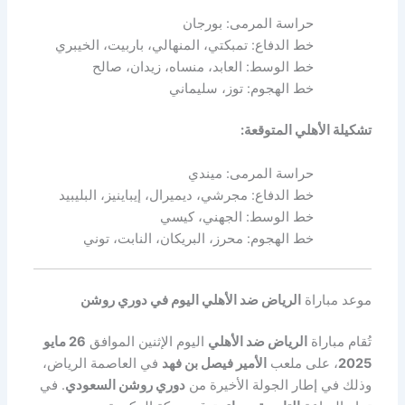
حراسة المرمى: بورجان
خط الدفاع: تمبكتي، المنهالي، باربيت، الخيبري
خط الوسط: العابد، منساه، زيدان، صالح
خط الهجوم: توز، سليماني
تشكيلة الأهلي المتوقعة:
حراسة المرمى: ميندي
خط الدفاع: مجرشي، ديميرال، إيباينيز، البليبيد
خط الوسط: الجهني، كيسي
خط الهجوم: محرز، البريكان، النابت، توني
موعد مباراة
الرياض ضد الأهلي اليوم في دوري روشن
تُقام مباراة
الرياض ضد الأهلي
اليوم الإثنين الموافق
26 مايو
2025
، على ملعب
الأمير فيصل بن فهد
في العاصمة الرياض،
وذلك في إطار الجولة الأخيرة من
دوري روشن السعودي
. في