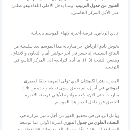
العلوي من جدول الترتيب
، بينما يدخل الأهلي اللقاء وهو ضامن
على الأقل المركز الخامس.
نادي الرياض.. فرصة أخيرة لإنهاء الموسم بإيجابية
يخوض
نادي الرياض
آخر مبارياته هذا الموسم بعد سلسلة من
النتائج السلبية، إذ خسر في آخر جولتين أمام التعاون والاتفاق،
وبنفس النتيجة (3-1)، ما أدى لتراجعه إلى المركز التاسع في
الترتيب.
المدرب
بندر الكبيشان
الذي تولى المهمة خلفًا لـ
صبرى
لموشي
في أبريل، لم يحقق سوى نقطة واحدة من ثلاث
مباريات حتى الآن، وتُعد مواجهة الأهلي فرصته الأخيرة
لتحقيق فوز داخل الديار هذا الموسم.
ويأمل الرياض في تحقيق الفوز من أجل تأمين مركزه في
النصف العلوي من جدول الدوري
للمرة الأولى منذ توسعة
المسابقة إلى 18 فريقًا. ويمتلك الفريق حاليًا 38 نقطة، وهي