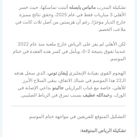
تشكيلة المدرب
ماتياس يايسله
أثبتت تماسكها، حيث خسر
الأهلي 3 مباريات فقط في عام 2025، وحقق نتائج مميزة
خارج الديار مؤخرًا، رغم أن هزيمتين من أصل ثلاث كانت في
ملاعب الخصم.
لكن الأهلي لم يفز على الرياض خارج ملعبه منذ عام 2022
عندما تفوق بنتيجة 2-0، ويأمل في كسر هذه العقدة في ختام
الموسم.
الهجوم القوي بقيادة الإنجليزي
إيفان توني
، الذي سجل هدفه
الـ22 هذا الموسم في شباك الاتفاق، يبقى السلاح الأبرز
للأهلي، خاصة مع غياب البرازيلي
جالينو
بداعي الإصابة في
الورك، و
عبدالله عطيف
بسبب تمزق في الرباط الصليبي.
التشكيل المتوقع للفريقين في مواجهة ختام الموسم
تشكيلة الرياض المتوقعة: