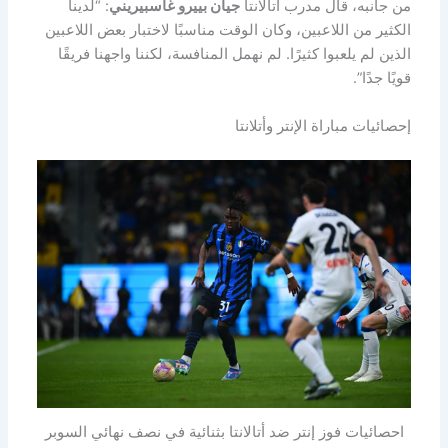
من جانبه، قال مدرب أتالانتا
جيان بييرو غاسبيريني
: “لدينا
الكثير من اللاعبين، وكان الوقت مناسبًا لاختبار بعض اللاعبين
الذين لم يلعبوا كثيرًا. لم نهمل المنافسة، لكننا واجهنا فريقًا
قويًا جدًا”.
إحصائيات مباراة الإنتر وأتلانتا
احصائيات فوز إنتر ضد أتالانتا بثنائية في نصف نهائي السوبر