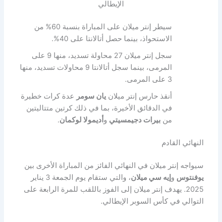
الإيطالي
سيطر إنتر ميلان على المباراة بنسبة 60% من
الاستحواذ، بينما حصل أتالانتا على 40%.
سجل إنتر ميلان 27 محاولة تسديد، منها 9 على
المرمى، بينما سجل أتالانتا 9 محاولات تسديد، منها
3 على المرمى.
أنقذ حارس إنتر ميلان
يان سومر
عدة كرات خطيرة
في الدقائق الأخيرة، بما في ذلك كرتين متتاليتين
من
بيرات دجيمسيتي
و
أديمولا لوكمان
.
النهائي القادم
سيواجه إنتر ميلان في النهائي الفائز من المباراة الأخرى بين
يوفنتوس
و
إيه سي ميلان
، والتي ستقام يوم الجمعة 3 يناير
2025. يهدف إنتر ميلان إلى الفوز باللقب للمرة الرابعة على
التوالي في كأس السوبر الإيطالي.