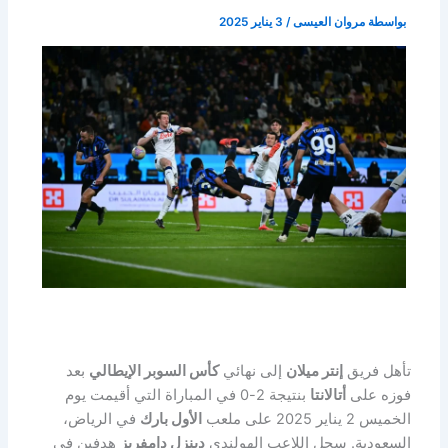
بواسطة
مروان العيسى
/
3 يناير 2025
تأهل فريق
إنتر ميلان
إلى نهائي
كأس السوبر الإيطالي
بعد
فوزه على
أتالانتا
بنتيجة 2-0 في المباراة التي أقيمت يوم
الخميس 2 يناير 2025 على ملعب
الأول بارك
في الرياض،
السعودية. سجل اللاعب الهولندي
دينزل دامفريز
هدفين في