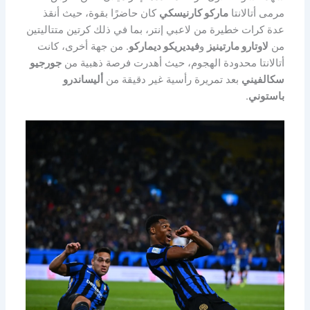
مرمى أتالانتا
ماركو كارنيسكي
كان حاضرًا بقوة، حيث أنقذ
عدة كرات خطيرة من لاعبي إنتر، بما في ذلك كرتين متتاليتين
من
لاوتارو مارتينيز
و
فيديريكو ديماركو
. من جهة أخرى، كانت
أتالانتا محدودة الهجوم، حيث أهدرت فرصة ذهبية من
جورجيو
سكالفيني
بعد تمريرة رأسية غير دقيقة من
أليساندرو
باستوني
.