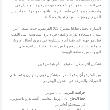
في 4 مباريات من آخر 5 جمعته بهيلاس فيرونا، وتعادل في
واحدة، جميعها على ملعب فيرونا. وانتهت مواجهة الذهاب بين
الفريقين بفوز كاسح للإنتر بنتيجة 5-0.
المباراة تحمل طابعًا مصيريًا لكلا الفريقين، حيث يسعى إنتر
ميلان لاستعادة توازنه والبقاء في دائرة المنافسة على اللقب
قبل مواجهته المرتقبة أمام برشلونة في دوري أبطال أوروبا،
بينما يبحث هيلاس فيرونا عن نتيجة إيجابية تساعده على
الهروب من منطقة الهبوط.
تشكيل إنتر ميلان المتوقع أمام هيلاس فيرونا
من المتوقع أن يدفع المدرب بتشكيل قوي ومتوازن يعتمد على
الخبرات والسرعة في التحول الهجومي:
حراسة المرمى
: يان سومر
خط الدفاع
: يان أورييل بيشيك، أليساندرو باستوني،
فرانشيسكو أتشيربي