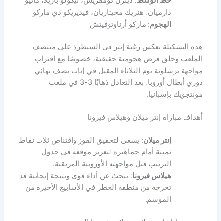
خط الوسط
: دينزل دومفريس، نيكولو باريلا، ماتيو
دارميان، هنريك مخيتاريان، فيديريكو دي ماركو
الهجوم
: ماركو أرناوتوفيتش
هذه التشكيلة تعكس رغبة إنتر في السيطرة على منتصف
الملعب وخلق فرص هجومية حقيقية، خصوصًا مع اقتراب
مواجهة برشلونة يوم الثلاثاء المقبل في إياب نصف نهائي
دوري أبطال أوروبا، بعد التعادل ذهابًا 3-3 في ملعب
مونتجويك بإسبانيا.
أهداف مباراة إنتر ميلان وهيلاس فيرونا
إنتر ميلان
: يسعى لتحقيق الفوز واقتناص ثلاث نقاط
ثمينة أمام جماهيره لتعزيز موقعه في جدول
الترتيب قبل مواجهته الأوروبية المرتقبة.
هيلاس فيرونا
: يبحث عن أداء قوي ونتيجة إيجابية قد
تخرجه من منطقة الخطر في الأسابيع الأخيرة من
الموسم.