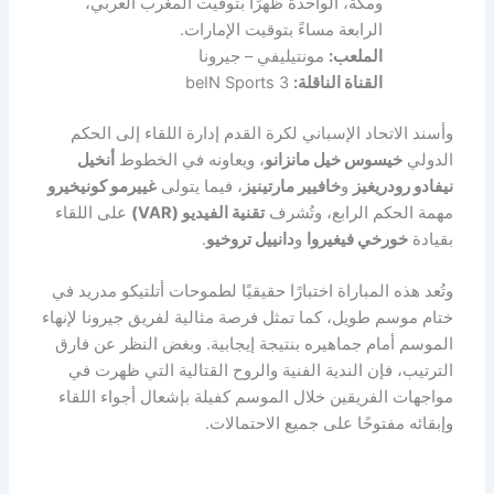
ومكة، الواحدة ظهرًا بتوقيت المغرب العربي،
الرابعة مساءً بتوقيت الإمارات.
الملعب:
مونتيليفي – جيرونا
القناة الناقلة:
beIN Sports 3
وأسند الاتحاد الإسباني لكرة القدم إدارة اللقاء إلى الحكم
الدولي
خيسوس خيل مانزانو
، ويعاونه في الخطوط
أنخيل
نيفادو رودريغيز
و
خافيير مارتينيز
، فيما يتولى
غييرمو كونيخيرو
مهمة الحكم الرابع، وتُشرف
تقنية الفيديو (VAR)
على اللقاء
بقيادة
خورخي فيغيروا
و
دانييل تروخيو
.
وتُعد هذه المباراة اختبارًا حقيقيًا لطموحات أتلتيكو مدريد في
ختام موسم طويل، كما تمثل فرصة مثالية لفريق جيرونا لإنهاء
الموسم أمام جماهيره بنتيجة إيجابية. وبغض النظر عن فارق
الترتيب، فإن الندية الفنية والروح القتالية التي ظهرت في
مواجهات الفريقين خلال الموسم كفيلة بإشعال أجواء اللقاء
وإبقائه مفتوحًا على جميع الاحتمالات.