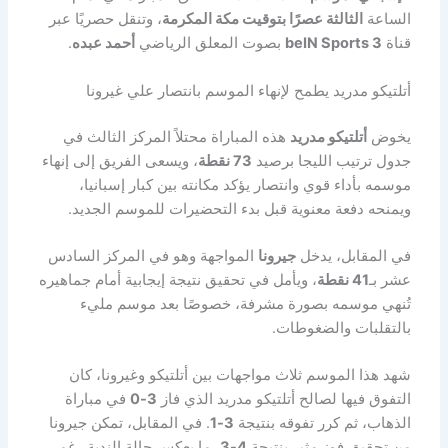
الساعة
الثالثة عصرًا بتوقيت مكة المكرمة
، وتنقل حصريًا عبر
قناة
beIN Sports 3
بصوت المعلق الرياضي
أحمد عبده
.
أتلتيكو مدريد يطمح لإنهاء الموسم بانتصار علي غيرونا
يخوض
أتلتيكو مدريد
هذه المباراة محتلاً المركز الثالث في
جدول ترتيب الليجا برصيد
73 نقطة
، ويسعى الفريق إلى إنهاء
موسمه بأداء قوي وانتصار يؤكد مكانته بين كبار إسبانيا،
ويمنحه دفعة معنوية قبل بدء التحضيرات للموسم الجديد.
في المقابل، يدخل
جيرونا
المواجهة وهو في المركز السادس
عشر بـ
41 نقطة
، ويأمل في تحقيق نتيجة إيجابية أمام جماهيره
تُنهي موسمه بصورة مشرفة، خصوصًا بعد موسم مليء
بالتقلبات والضغوطات.
شهد هذا الموسم ثلاث مواجهات بين أتلتيكو وغيرونا، كان
التفوق فيها لصالح أتلتيكو مدريد الذي فاز
3-0
في مباراة
الذهاب، ثم كرر تفوقه بنتيجة
3-1
. في المقابل، تمكن جيرونا
من تحقيق فوز مثير بنتيجة
4-3
، ما يعكس حالة الندية رغم