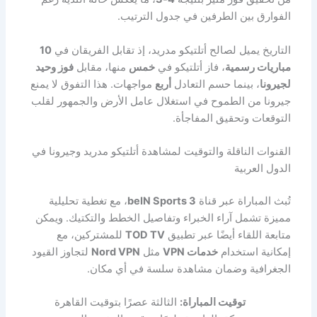
الفوارق بين الطرفين في جدول الترتيب.
التاريخ يميل لصالح أتلتيكو مدريد، إذ تقابل الفريقان في
10
مباريات رسمية
، فاز أتلتيكو في
خمس
منها، مقابل
فوز وحيد
لجيرونا
، بينما حسم التعادل
أربع
مواجهات. هذا التفوق لا يمنع
جيرونا من الطموح في استغلال عامل الأرض والجمهور لقلب
التوقعات وتحقيق المفاجأة.
القنوات الناقلة والتوقيت لمشاهدة أتلتيكو مدريد وجيرونا في
الدول العربية
تُبث المباراة عبر قناة
beIN Sports 3
، مع تغطية تحليلية
مميزة تشمل آراء الخبراء وتفاصيل الخطط والتكتيك. ويمكن
متابعة اللقاء أيضًا عبر تطبيق
TOD TV
للمشتركين، مع
إمكانية استخدام
خدمات VPN
مثل
Nord VPN
لتجاوز القيود
الجغرافية وضمان مشاهدة سلسة في أي مكان.
توقيت المباراة:
الثالثة عصرًا بتوقيت القاهرة